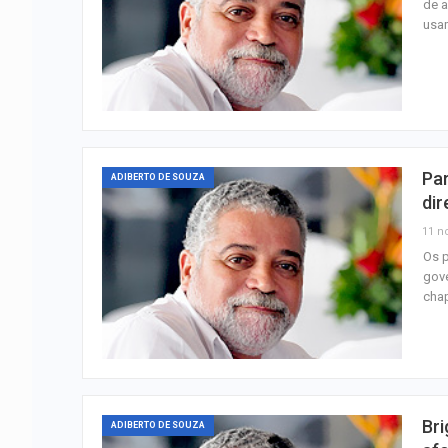
de a
usam
Par
ADIBERTO DE SOUZA
dir
11 n
Os p
gove
chap
Bri
ADIBERTO DE SOUZA