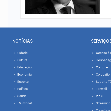
NOTÍCIAS
SERVIÇO
Cidade
Acesso à I
Cultura
Hospeda
Educação
Comp. em
Economia
Colocatio
Esporte
Suporte T
Política
Firewall
Saúde
VPLS
TV Infonet
Streaming
Classifica