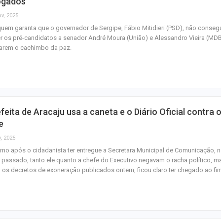
ogados
ov, 2025
uem garanta que o governador de Sergipe, Fábio Mitidieri (PSD), não conseg
r os pré-candidatos a senador André Moura (União) e Alessandro Vieira (MD
arem o cachimbo da paz.
feita de Aracaju usa a caneta e o Diário Oficial contra 
e
, 2025
o após o cidadanista ter entregue a Secretara Municipal de Comunicação, 
passado, tanto ele quanto a chefe do Executivo negavam o racha político, m
os decretos de exoneração publicados ontem, ficou claro ter chegado ao fi