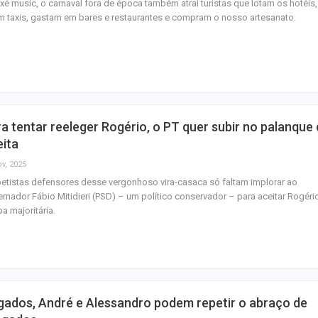
xé music, o carnaval fora de época também atrai turistas que lotam os hotéis,
 taxis, gastam em bares e restaurantes e compram o nosso artesanato.
a tentar reeleger Rogério, o PT quer subir no palanque
eita
ov, 2025
etistas defensores desse vergonhoso vira-casaca só faltam implorar ao
rnador Fábio Mitidieri (PSD) – um político conservador – para aceitar Rogéri
a majoritária.
gados, André e Alessandro podem repetir o abraço de