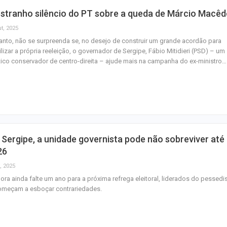
stranho silêncio do PT sobre a queda de Márcio Macê
t, 2025
anto, não se surpreenda se, no desejo de construir um grande acordão para
ilizar a própria reeleição, o governador de Sergipe, Fábio Mitidieri (PSD) – um
tico conservador de centro-direita – ajude mais na campanha do ex-ministro…
Sergipe, a unidade governista pode não sobreviver até
26
, 2025
ra ainda falte um ano para a próxima refrega eleitoral, liderados do pessedi
começam a esboçar contrariedades.