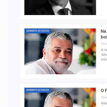
Na 
ADIBERTO DE SOUZA
boi
19 n
A ca
deba
imba
O 
ADIBERTO DE SOUZA
13 n
Além