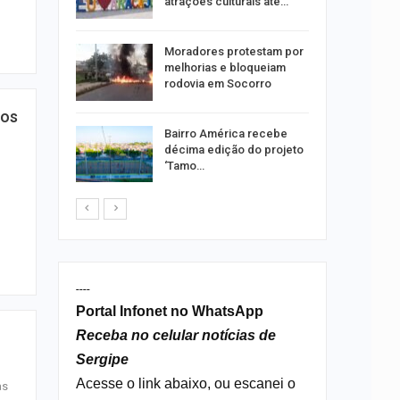
atrações culturais até…
 Amaro
Moradores protestam por
 boato
melhorias e bloqueiam
 de
rodovia em Socorro
óleo em…
dos
Bairro América recebe
sões
décima edição do projeto
 na
‘Tamo…
feira, 10
----
Portal Infonet no WhatsApp
Receba no celular notícias de
Sergipe
Acesse o link abaixo, ou escanei o
as