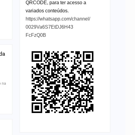
QRCODE, para ter acesso a
variados conteúdos.
https://whatsapp.com/channel/
0029Va6S7EtDJ6H43
FcFzQ0B
 da
o na