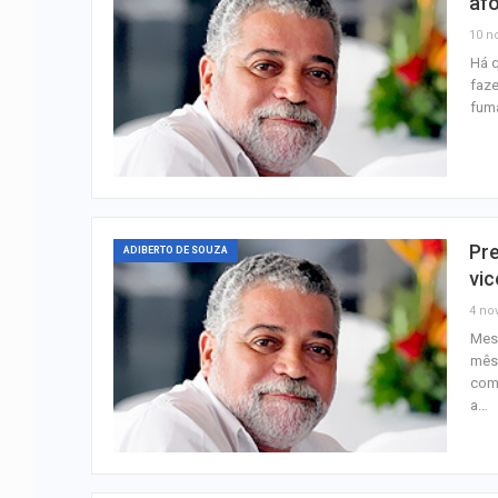
af
10 n
Há q
faze
fum
Pre
ADIBERTO DE SOUZA
vic
4 nov
Mesm
mês 
com 
a…