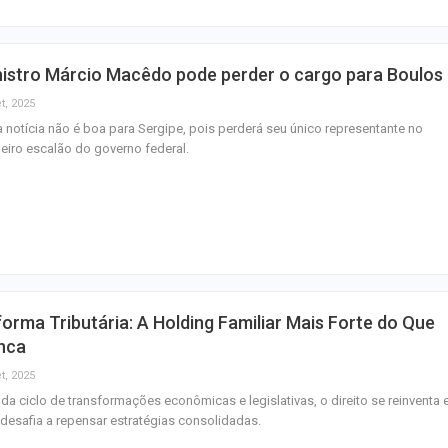
nistro Márcio Macêdo pode perder o cargo para Boulos
t, 2025
 notícia não é boa para Sergipe, pois perderá seu único representante no
eiro escalão do governo federal.
orma Tributária: A Holding Familiar Mais Forte do Que
nca
t, 2025
da ciclo de transformações econômicas e legislativas, o direito se reinventa 
desafia a repensar estratégias consolidadas.