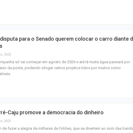
preso em Santo
Anvisa desmente
sobre presença
plástico ou petr
disputa para o Senado querem colocar o carro diante 
s
CPI das Conces
retoma trabalhos
ov, 2025
próxima segunda-
mpanha só vai começar em agosto de 2026 e até lá muita água passará por
ixo da ponte, podendo afogar certos projetos tidos por muitos como
tíveis.
Pré-Caju promove a democracia do dinheiro
ov, 2025
 de fazer a alegria de milhares de foliões, que se divertem ao som das band