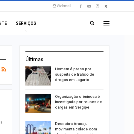
Webmail
NTE
SERVIÇOS
Últimas
m
Homem é preso por
Senado
suspeita de tráfico de
 União
drogas em Lagarto
Organização criminosa é
investigada por roubos de
nsito no
cargas em Sergipe
e do…
s.
Descubra Aracaju
açou
movimenta cidade com
vó é