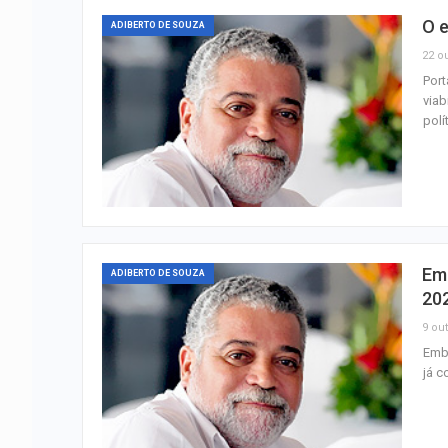
O e
ADIBERTO DE SOUZA
22 ou
Port
viab
polí
Em 
ADIBERTO DE SOUZA
20
9 out
Embo
já 