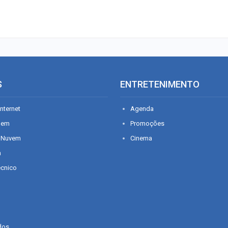
S
ENTRETENIMENTO
nternet
Agenda
gem
Promoções
 Nuvem
Cinema
n
écnico
dos