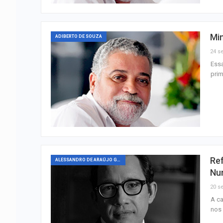
Mi
ADIBERTO DE SOUZA
24 se
Essa
prim
Ref
ALESSANDRO DE ARAÚJO GUIMARÃES
Nu
20 se
A ca
nos 