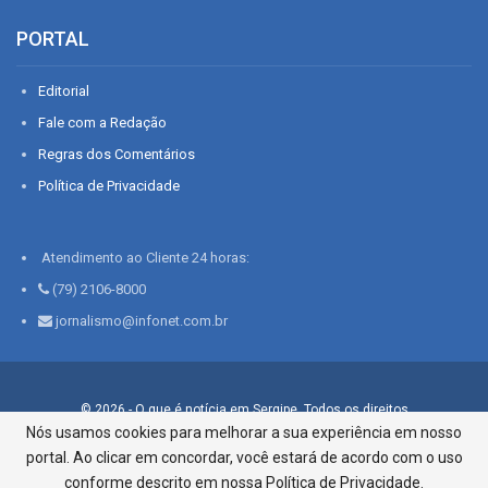
PORTAL
Editorial
Fale com a Redação
Regras dos Comentários
Política de Privacidade
Atendimento ao Cliente 24 horas:
(79) 2106-8000
jornalismo@infonet.com.br
© 2026 - O que é notícia em Sergipe. Todos os direitos
reservados.
Nós usamos cookies para melhorar a sua experiência em nosso
portal. Ao clicar em concordar, você estará de acordo com o uso
Infonet - Rua Monsenhor Silveira 276, Bairro São José |
Aracaju-SE, CEP 49015-030, Fone: 79.2106.8000 - CI Centro de
conforme descrito em nossa Política de Privacidade.