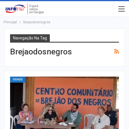
Principal
brejaodosnegros
Navegação Na Tag
Brejaodosnegros
CIDADE