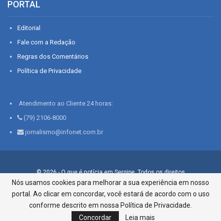
PORTAL
Editorial
Fale com a Redação
Regras dos Comentários
Política de Privacidade
Atendimento ao Cliente 24 horas:
(79) 2106-8000
jornalismo@infonet.com.br
© 2026 - O que é notícia em Sergipe. Todos os direitos
reservados.
Nós usamos cookies para melhorar a sua experiência em nosso
portal. Ao clicar em concordar, você estará de acordo com o uso
Infonet - Rua Monsenhor Silveira 276, Bairro São José |
Aracaju-SE, CEP 49015-030, Fone: 79.2106.8000 - CI Centro de
conforme descrito em nossa Política de Privacidade.
Informações LTDA
Concordar
Leia mais