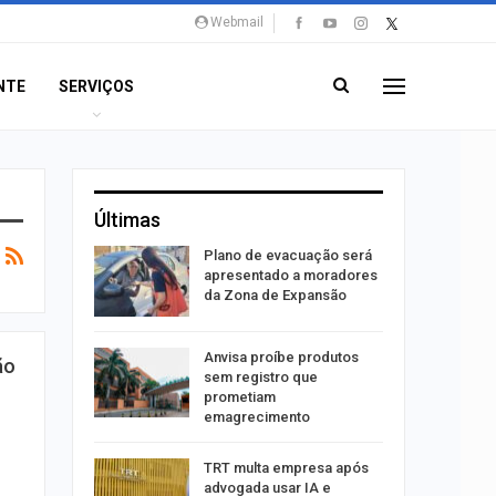
Webmail
NTE
SERVIÇOS
Últimas
stiga
Plano de evacuação será
tou casal
apresentado a moradores
da Zona de Expansão
aninha
Anvisa proíbe produtos
ão
com
sem registro que
 3 mil
prometiam
emagrecimento
tabaiana
TRT multa empresa após
o em
advogada usar IA e