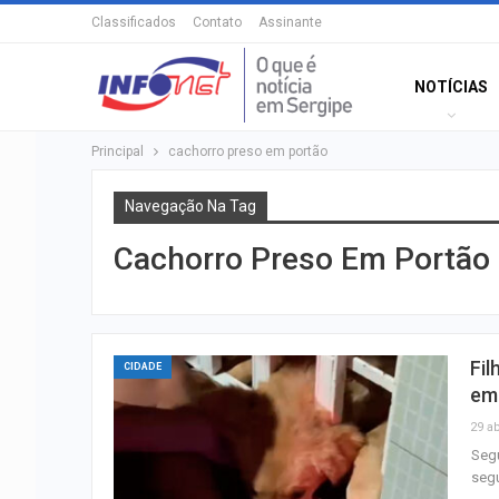
Classificados
Contato
Assinante
NOTÍCIAS
Principal
cachorro preso em portão
Navegação Na Tag
Cachorro Preso Em Portão
Fil
CIDADE
em
29 ab
Segu
segu