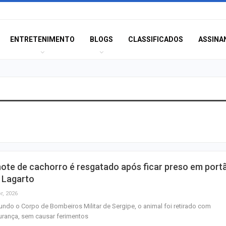
ENTRETENIMENTO
BLOGS
CLASSIFICADOS
ASSINA
Polícia Civil inve
acidente que ma
na BR-235 em…
Câmara de Itabai
hote de cachorro é resgatado após ficar preso em port
abre concurso 
 Lagarto
salários de até R$
r, 2026
ndo o Corpo de Bombeiros Militar de Sergipe, o animal foi retirado com
Filarmônica de I
rança, sem causar ferimentos
realiza concert