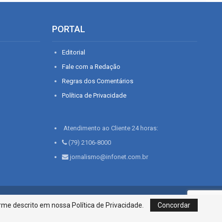
PORTAL
Editorial
Fale com a Redação
Regras dos Comentários
Política de Privacidade
Atendimento ao Cliente 24 horas:
(79) 2106-8000
jornalismo@infonet.com.br
76, Bairro São José | Aracaju-SE, CEP 49015-030, Fone: 79.2106.8000 - CI
me descrito em nossa Política de Privacidade.
Concordar
Centro de Informações LTDA