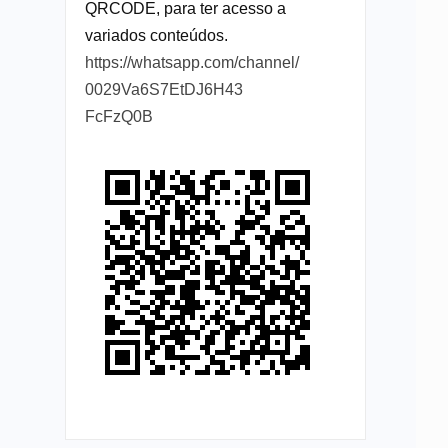
QRCODE, para ter acesso a
variados conteúdos.
https://whatsapp.com/channel/
0029Va6S7EtDJ6H43
FcFzQ0B