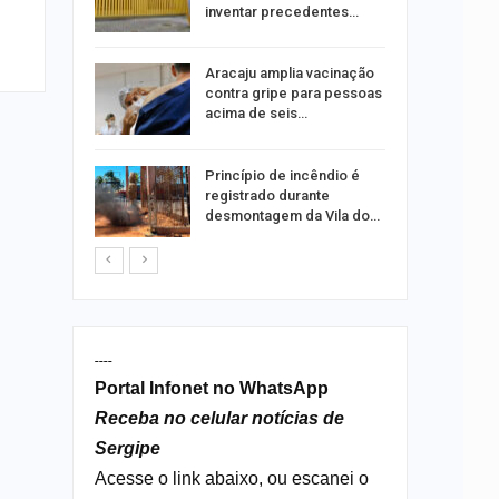
ia dos…
inventar precedentes…
traz a
Aracaju amplia vacinação
contra gripe para pessoas
acima de seis…
rca de 104
Princípio de incêndio é
oas
registrado durante
rar…
desmontagem da Vila do…
----
Portal Infonet no WhatsApp
Receba no celular notícias de
Sergipe
Acesse o link abaixo, ou escanei o