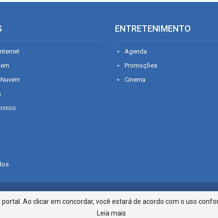
S
ENTRETENIMENTO
nternet
Agenda
gem
Promoções
 Nuvem
Cinema
n
écnico
dos
Infonet - Rua Monsenhor Silveira 2
ortal. Ao clicar em concordar, você estará de acordo com o uso confor
Leia mais