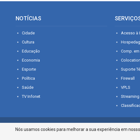
NOTÍCIAS
SERVIÇO
Cidade
Acesso à I
Cultura
Hospeda
Educação
Comp. em
Economia
Colocatio
Esporte
Suporte T
Política
Firewall
Saúde
VPLS
TV Infonet
Streaming
Classifica
© 2026 - O que é notícia em Sergipe. Todos os direitos reservados.
Nós usamos cookies para melhorar a sua experiência em nosso p