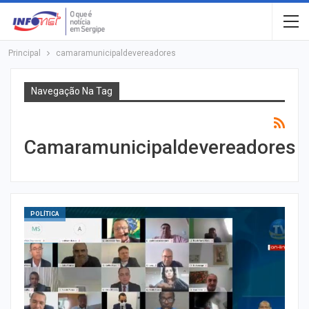
Principal
camaramunicipaldevereadores
Navegação Na Tag
Camaramunicipaldevereadores
POLÍTICA