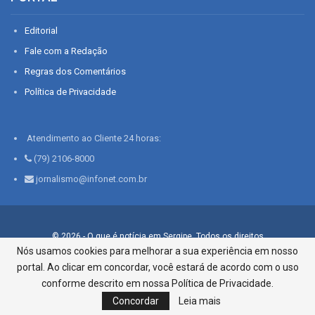
Editorial
Fale com a Redação
Regras dos Comentários
Política de Privacidade
Atendimento ao Cliente 24 horas:
(79) 2106-8000
jornalismo@infonet.com.br
© 2026 - O que é notícia em Sergipe. Todos os direitos
reservados.
Nós usamos cookies para melhorar a sua experiência em nosso
portal. Ao clicar em concordar, você estará de acordo com o uso
Infonet - Rua Monsenhor Silveira 276, Bairro São José |
Aracaju-SE, CEP 49015-030, Fone: 79.2106.8000 - CI Centro de
conforme descrito em nossa Política de Privacidade.
Informações LTDA
Concordar
Leia mais