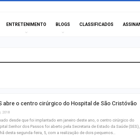
ENTRETENIMENTO
BLOGS
CLASSIFICADOS
ASSINA
TSE cria conselh
monitorar desin
e IA nas eleiçõe
Homem fica pres
 abre o centro cirúrgico do Hospital de São Cristóvão
ferragens após c
entre carro e ôn
, 2018
ado desde que foi implantado em janeiro deste ano, o centro cirúrgico do
ital Senhor dos Passos foi aberto pela Secretaria de Estado da Saúde (SES),
Aracaju recebe
ã desta segunda-feira, 5, com a realização de dois pequenos…
espetáculo da Pa