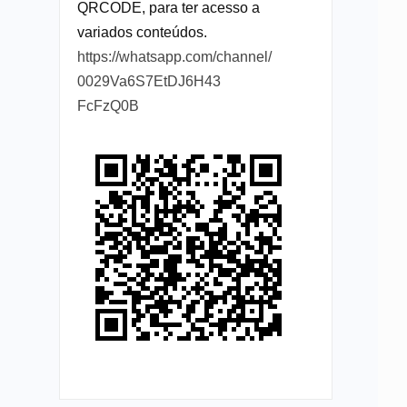
QRCODE, para ter acesso a
variados conteúdos.
https://whatsapp.com/channel/
0029Va6S7EtDJ6H43
FcFzQ0B