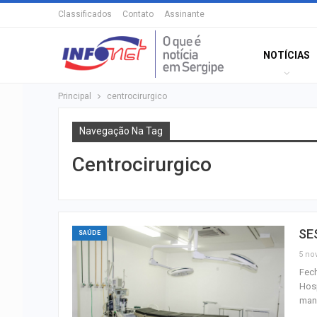
Classificados
Contato
Assinante
NOTÍCIAS
Principal
centrocirurgico
Navegação Na Tag
Centrocirurgico
SES
SAÚDE
5 nov
Fech
Hosp
manh