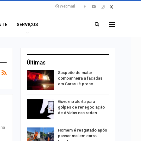
Webmail
NTE
SERVIÇOS
Últimas
o para
Suspeito de matar
formação
companheira a facadas
s
em Gararu é preso
o às
Governo alerta para
olisão
golpes de renegociação
ibus em…
de dívidas nas redes
 na
Homem é resgatado após
trulha
passar mal em carro