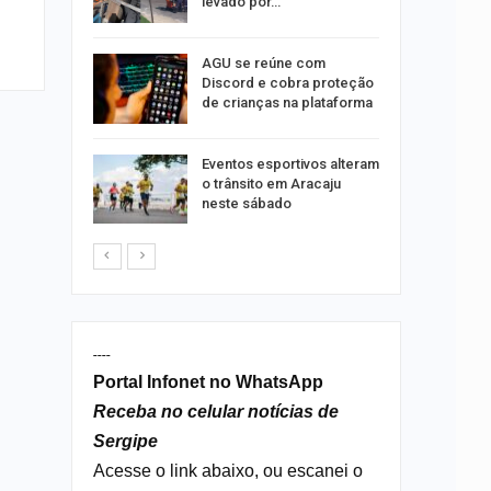
o dia 15
levado por…
AGU se reúne com
o indica
Discord e cobra proteção
lgumas
de crianças na plataforma
m de…
Eventos esportivos alteram
o trânsito em Aracaju
neste sábado
----
Portal Infonet no WhatsApp
Receba no celular notícias de
Sergipe
Acesse o link abaixo, ou escanei o