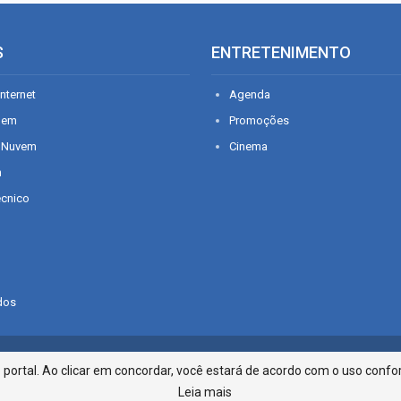
S
ENTRETENIMENTO
nternet
Agenda
gem
Promoções
 Nuvem
Cinema
n
écnico
dos
Infonet - Rua Monsenhor Silveira 2
ortal. Ao clicar em concordar, você estará de acordo com o uso confor
Leia mais