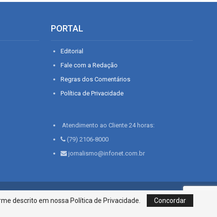
PORTAL
Editorial
Fale com a Redação
Regras dos Comentários
Política de Privacidade
Atendimento ao Cliente 24 horas:
(79) 2106-8000
jornalismo@infonet.com.br
76, Bairro São José | Aracaju-SE, CEP 49015-030, Fone: 79.2106.8000 - CI
me descrito em nossa Política de Privacidade.
Concordar
Centro de Informações LTDA