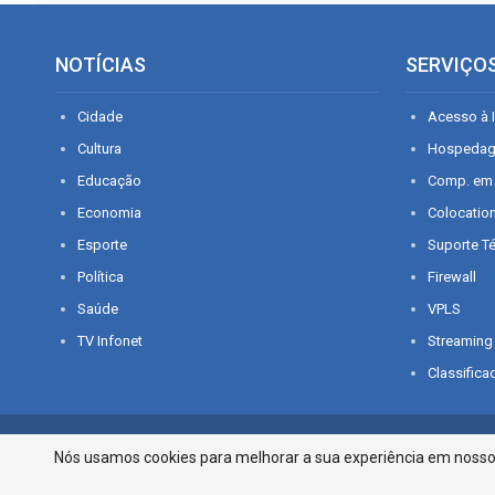
NOTÍCIAS
SERVIÇO
Cidade
Acesso à I
Cultura
Hospeda
Educação
Comp. em
Economia
Colocatio
Esporte
Suporte T
Política
Firewall
Saúde
VPLS
TV Infonet
Streaming
Classifica
© 2026 - O que é notícia em Sergipe. Todos os direitos reservados.
Nós usamos cookies para melhorar a sua experiência em nosso p