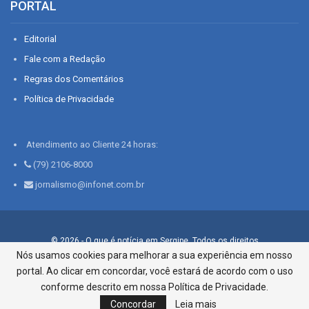
PORTAL
Editorial
Fale com a Redação
Regras dos Comentários
Política de Privacidade
Atendimento ao Cliente 24 horas:
(79) 2106-8000
jornalismo@infonet.com.br
© 2026 - O que é notícia em Sergipe. Todos os direitos
reservados.
Nós usamos cookies para melhorar a sua experiência em nosso
portal. Ao clicar em concordar, você estará de acordo com o uso
Infonet - Rua Monsenhor Silveira 276, Bairro São José |
Aracaju-SE, CEP 49015-030, Fone: 79.2106.8000 - CI Centro de
conforme descrito em nossa Política de Privacidade.
Informações LTDA
Concordar
Leia mais