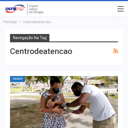
Principal
centrodeatencao
Navegação Na Tag
Centrodeatencao
CIDADE