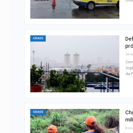
chu
Def
CIDADE
pr
18 fe
Com 
órgã
da P
Chu
CIDADE
mil
8 nov