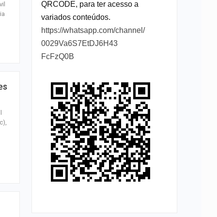
QRCODE, para ter acesso a
il
ia
variados conteúdos.
https://whatsapp.com/channel/
0029Va6S7EtDJ6H43
FcFzQ0B
es
l
c),