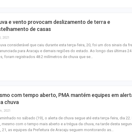
uva e vento provocam deslizamento de terra e
stelhamento de casas
l, 2021
uva considerável que caiu durante esta terça-feira, 20, foi um dos sinais da fr
 anunciada para Aracaju e demais regiões do estado. Ao longo das últimas 24
s, foram registrados 48.2 milímetros de chuva que se…
smo com tempo aberto, PMA mantém equipes em alert
ra chuva
n, 2021
minhado no sábado (19), o alerta de chuva segue até esta terça-feira, dia 22.
, mesmo com o tempo mais aberto e a trégua da chuva, na tarde desta segun
a, 21, as equipes da Prefeitura de Aracaju seguem monitorando as…