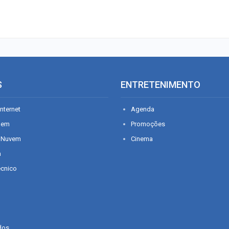
S
ENTRETENIMENTO
nternet
Agenda
gem
Promoções
 Nuvem
Cinema
n
écnico
dos