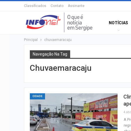
Classificados
Contato
Assinante
NOTÍCIAS
Principal
chuvaemaracaju
Navegação Na Tag
Chuvaemaracaju
Cli
CIDADE
ap
4 abr
A Pr
regi