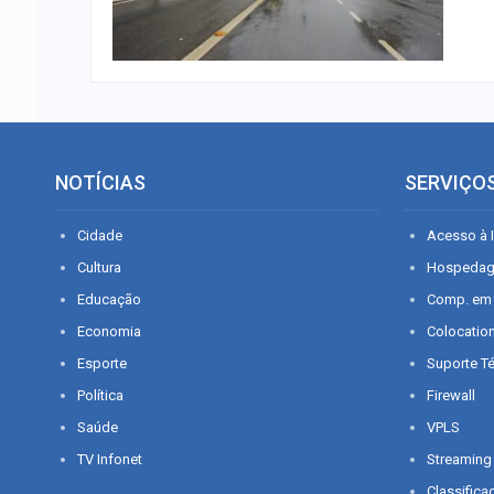
NOTÍCIAS
SERVIÇO
Cidade
Acesso à I
Cultura
Hospeda
Educação
Comp. em
Economia
Colocatio
Esporte
Suporte T
Política
Firewall
Saúde
VPLS
TV Infonet
Streaming
Classifica