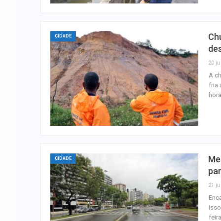
Ch
CIDADE
de
20 ju
A ch
fria
hora
Me
CIDADE
pa
21 ju
Enca
isso
feir