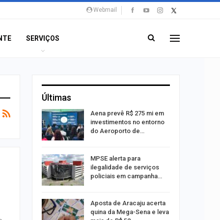
Webmail
NTE
SERVIÇOS
Últimas
 Viagem
Aena prevê R$ 275 mi em
investimentos no entorno
do Aeroporto de…
ina do
MPSE alerta para
ilegalidade de serviços
policiais em campanha…
Um Novo
Aposta de Aracaju acerta
quina da Mega-Sena e leva