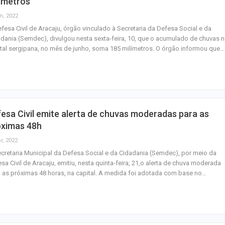
ímetros
n, 2022
fesa Civil de Aracaju, órgão vinculado à Secretaria da Defesa Social e da
dania (Semdec), divulgou nesta sexta-feira, 10, que o acumulado de chuvas 
tal sergipana, no mês de junho, soma 185 milímetros. O órgão informou que…
esa Civil emite alerta de chuvas moderadas para as
óximas 48h
r, 2022
cretaria Municipal da Defesa Social e da Cidadania (Semdec), por meio da
sa Civil de Aracaju, emitiu, nesta quinta-feira, 21,o alerta de chuva moderada
 as próximas 48 horas, na capital. A medida foi adotada com base no…