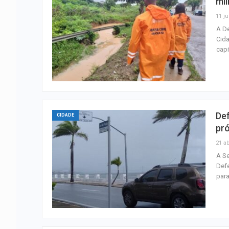
mil
11 ju
A De
Cida
capi
Def
CIDADE
pr
21 ab
A Se
Defe
para