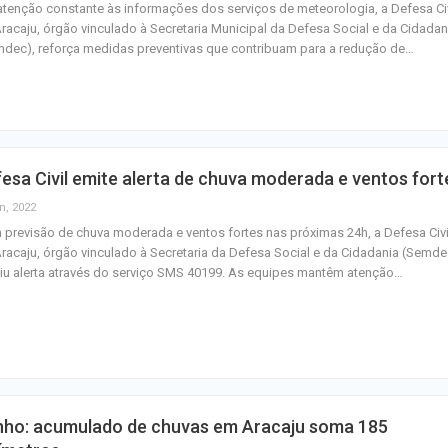
tenção constante às informações dos serviços de meteorologia, a Defesa Civ
racaju, órgão vinculado à Secretaria Municipal da Defesa Social e da Cidadan
dec), reforça medidas preventivas que contribuam para a redução de…
esa Civil emite alerta de chuva moderada e ventos fort
n, 2022
previsão de chuva moderada e ventos fortes nas próximas 24h, a Defesa Civi
racaju, órgão vinculado à Secretaria da Defesa Social e da Cidadania (Semde
iu alerta através do serviço SMS 40199. As equipes mantêm atenção…
nho: acumulado de chuvas em Aracaju soma 185