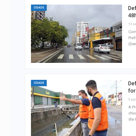
Def
CIDADE
48
13 se
Com 
Pref
(Se
Def
CIDADE
for
5 ag
A Pr
chuv
dia 