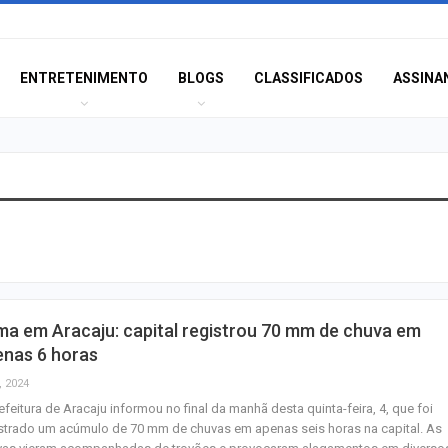
ENTRETENIMENTO
BLOGS
CLASSIFICADOS
ASSINA
Champagne: Uma
de Pai e Filho
A Fabulosa Maqu
ma em Aracaju: capital registrou 70 mm de chuva em
Tempo
enas 6 horas
, 2024
efeitura de Aracaju informou no final da manhã desta quinta-feira, 4, que foi
Homem Aranha: 
strado um acúmulo de 70 mm de chuvas em apenas seis horas na capital. As
Dia