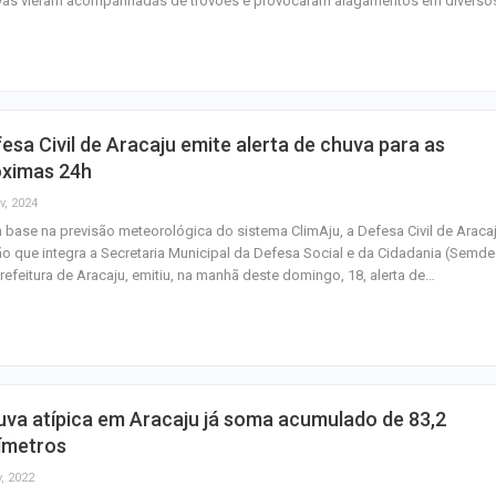
vas vieram acompanhadas de trovões e provocaram alagamentos em divers
Mulher é agredid
companheiro é p
violência domést
esa Civil de Aracaju emite alerta de chuva para as
Sergipe terá pos
óximas 24h
de chuva leve du
v, 2024
fim de semana
base na previsão meteorológica do sistema ClimAju, a Defesa Civil de Aracaj
o que integra a Secretaria Municipal da Defesa Social e da Cidadania (Semde
refeitura de Aracaju, emitiu, na manhã deste domingo, 18, alerta de…
va atípica em Aracaju já soma acumulado de 83,2
ímetros
, 2022