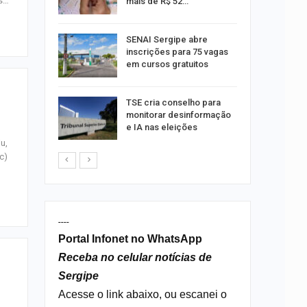
os…
mais de R$ 52…
a e
SENAI Sergipe abre
reso por
inscrições para 75 vagas
ica
em cursos gratuitos
sibilidade
TSE cria conselho para
rante o
monitorar desinformação
e IA nas eleições
u,
c)
----
Portal Infonet no WhatsApp
Receba no celular notícias de
Sergipe
Acesse o link abaixo, ou escanei o