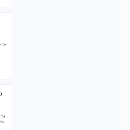
ente
a
 Por
da-