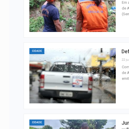
Em a
de A
(Sem
Def
CIDADE
22 ju
Com 
de A
emit
Ju
CIDADE