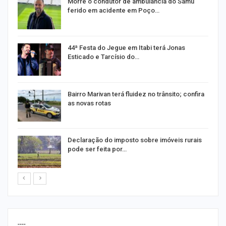
a
Morre o condutor de ambulância do Samu
ferido em acidente em Poço…
44ª Festa do Jegue em Itabi terá Jonas
Esticado e Tarcísio do…
ta
Bairro Marivan terá fluidez no trânsito; confira
as novas rotas
a
Declaração do imposto sobre imóveis rurais
pode ser feita por…
----