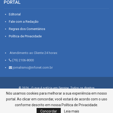
PORTAL
Editorial
Fale com a Redação
Regras dos Comentários
Política de Privacidade
Atendimento ao Cliente 24 horas:
(79) 2106-8000
jornalismo@infonet.com.br
© 2026 - O que é notícia em Sergipe. Todos os direitos
reservados.
Nós usamos cookies para melhorar a sua experiência em nosso
portal. Ao clicar em concordar, você estará de acordo com o uso
Infonet - Rua Monsenhor Silveira 276, Bairro São José |
Aracaju-SE, CEP 49015-030, Fone: 79.2106.8000 - CI Centro de
conforme descrito em nossa Política de Privacidade.
Informações LTDA
Concordar
Leia mais