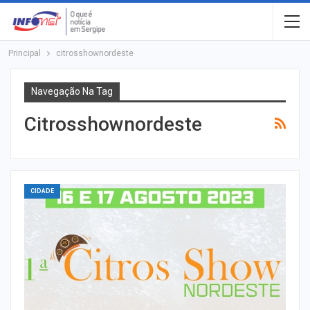
Principal
citrosshownordeste
Navegação Na Tag
Citrosshownordeste
CIDADE