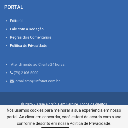
PORTAL
Editorial
Fale com a Redação
Regras dos Comentários
Política de Privacidade
Atendimento ao Cliente 24 horas:
(79) 2106-8000
jornalismo@infonet.com.br
© 2026 - O que é notícia em Sergipe. Todos os direitos
reservados.
Nós usamos cookies para melhorar a sua experiência em nosso
portal. Ao clicar em concordar, você estará de acordo com o uso
Infonet - Rua Monsenhor Silveira 276, Bairro São José |
Aracaju-SE, CEP 49015-030, Fone: 79.2106.8000 - CI Centro de
conforme descrito em nossa Política de Privacidade.
Informações LTDA