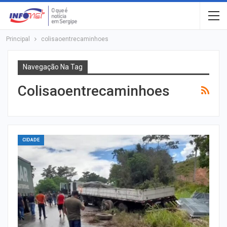
Principal
colisaoentrecaminhoes
Navegação Na Tag
Colisaoentrecaminhoes
CIDADE