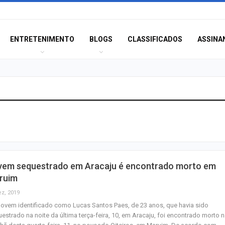
ENTRETENIMENTO
BLOGS
CLASSIFICADOS
ASSINA
Caso Flávia Barro
primeira audiênc
acontece nesta 
Eventos esportiv
vem sequestrado em Aracaju é encontrado morto em
o trânsito em Ar
ruim
neste sábado
ez, 2019
ovem identificado como Lucas Santos Paes, de 23 anos, que havia sido
Confira as novas
estrado na noite da última terça-feira, 10, em Aracaju, foi encontrado morto 
emprego em Ara