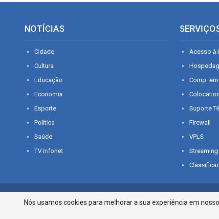
NOTÍCIAS
SERVIÇO
Cidade
Acesso à I
Cultura
Hospeda
Educação
Comp. em
Economia
Colocatio
Esporte
Suporte T
Política
Firewall
Saúde
VPLS
TV Infonet
Streaming
Classifica
© 2026 - O que é notícia em Sergipe. Todos os direitos reservados.
Nós usamos cookies para melhorar a sua experiência em nosso p