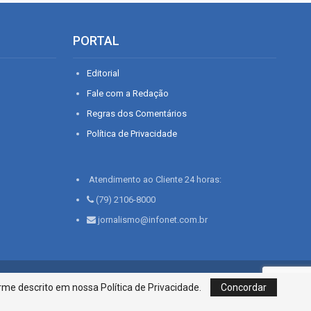
PORTAL
Editorial
Fale com a Redação
Regras dos Comentários
Política de Privacidade
Atendimento ao Cliente 24 horas:
(79) 2106-8000
jornalismo@infonet.com.br
76, Bairro São José | Aracaju-SE, CEP 49015-030, Fone: 79.2106.8000 - CI
me descrito em nossa Política de Privacidade.
Concordar
Centro de Informações LTDA