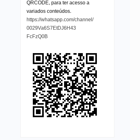
QRCODE, para ter acesso a
variados conteúdos.
https://whatsapp.com/channel/
0029Va6S7EtDJ6H43
FcFzQ0B