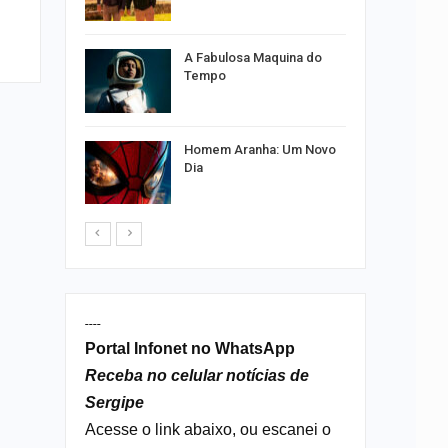
ão a
A Fabulosa Maquina do
nline
Tempo
 entenda
por
Homem Aranha: Um Novo
s no Santa
Dia
----
Portal Infonet no WhatsApp
Receba no celular notícias de
Sergipe
Acesse o link abaixo, ou escanei o