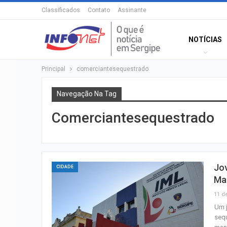
Classificados
Contato
Assinante
NOTÍCIAS
Principal
comerciantesequestrado
Navegação Na Tag
Comerciantesequestrado
Jo
CIDADE
Ma
11 d
Um j
sequ