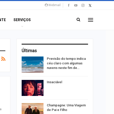
Webmail
NTE
SERVIÇOS
Últimas
s:
Previsão do tempo indica
ia
céu claro com algumas
sexta em…
nuvens neste fim de…
os alteram
Insaciável
acaju
 vagas de
Champagne: Uma Viagem
na
caju
de Pai e Filho