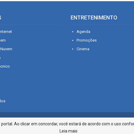
S
ENTRETENIMENTO
nternet
Agenda
gem
Promoções
 Nuvem
Cinema
n
écnico
dos
Infonet - Rua Monsenhor Silveira 2
ortal. Ao clicar em concordar, você estará de acordo com o uso confor
Leia mais