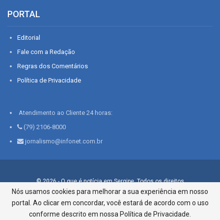
PORTAL
Editorial
Fale com a Redação
Regras dos Comentários
Política de Privacidade
Atendimento ao Cliente 24 horas:
(79) 2106-8000
jornalismo@infonet.com.br
© 2026 - O que é notícia em Sergipe. Todos os direitos
reservados.
Nós usamos cookies para melhorar a sua experiência em nosso
portal. Ao clicar em concordar, você estará de acordo com o uso
Infonet - Rua Monsenhor Silveira 276, Bairro São José |
Aracaju-SE, CEP 49015-030, Fone: 79.2106.8000 - CI Centro de
conforme descrito em nossa Política de Privacidade.