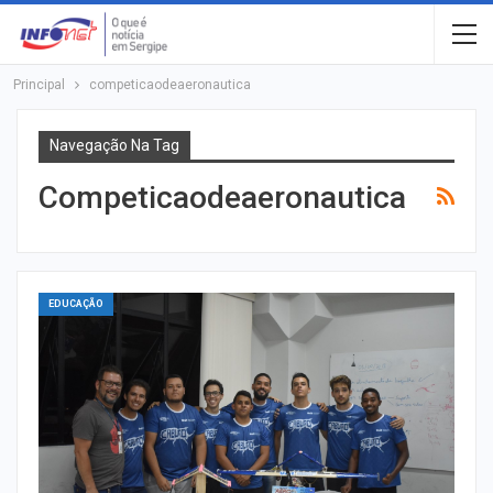
Principal
competicaodeaeronautica
Navegação Na Tag
Competicaodeaeronautica
EDUCAÇÃO