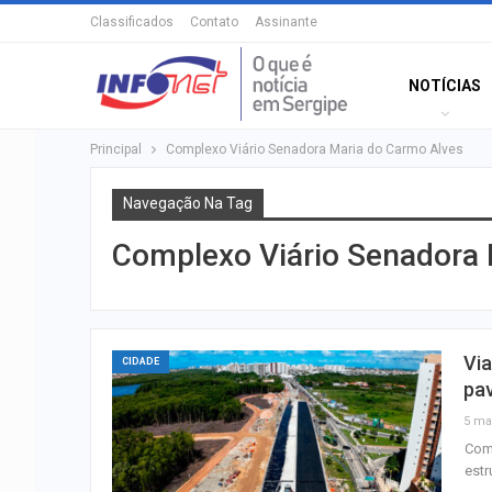
Classificados
Contato
Assinante
NOTÍCIAS
Principal
Complexo Viário Senadora Maria do Carmo Alves
Navegação Na Tag
Complexo Viário Senadora 
Vi
CIDADE
pa
5 ma
Com 
estr