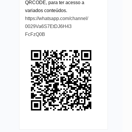
QRCODE, para ter acesso a
variados conteúdos.
https://whatsapp.com/channel/
0029Va6S7EtDJ6H43
FcFzQ0B