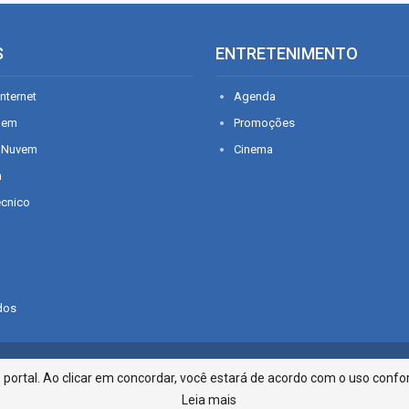
S
ENTRETENIMENTO
nternet
Agenda
gem
Promoções
 Nuvem
Cinema
n
écnico
dos
Infonet - Rua Monsenhor Silveira 2
ortal. Ao clicar em concordar, você estará de acordo com o uso confor
Leia mais