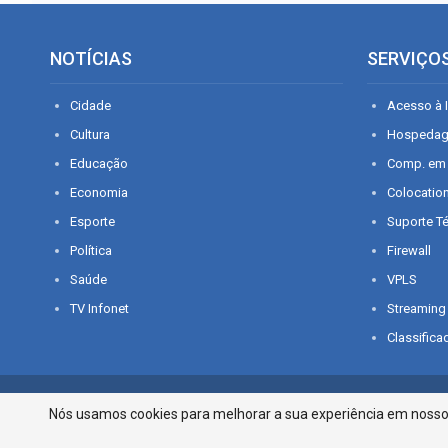
NOTÍCIAS
SERVIÇO
Cidade
Acesso à I
Cultura
Hospeda
Educação
Comp. em
Economia
Colocatio
Esporte
Suporte T
Política
Firewall
Saúde
VPLS
TV Infonet
Streaming
Classifica
© 2026 - O que é notícia em Sergipe. Todos os direitos reservados.
Nós usamos cookies para melhorar a sua experiência em nosso p