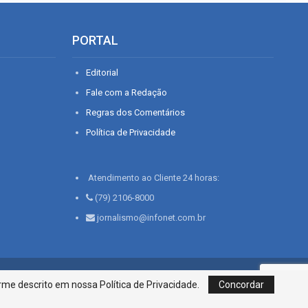
PORTAL
Editorial
Fale com a Redação
Regras dos Comentários
Política de Privacidade
Atendimento ao Cliente 24 horas:
(79) 2106-8000
jornalismo@infonet.com.br
76, Bairro São José | Aracaju-SE, CEP 49015-030, Fone: 79.2106.8000 - CI
me descrito em nossa Política de Privacidade.
Concordar
Centro de Informações LTDA