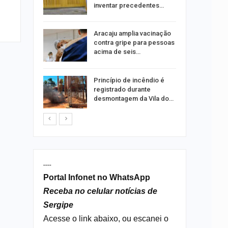
ia dos…
inventar precedentes…
traz a
Aracaju amplia vacinação
contra gripe para pessoas
acima de seis…
rca de 104
Princípio de incêndio é
oas
registrado durante
rar…
desmontagem da Vila do…
----
Portal Infonet no WhatsApp
Receba no celular notícias de
Sergipe
Acesse o link abaixo, ou escanei o