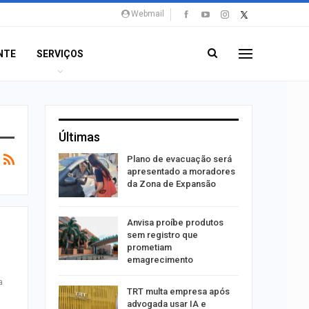
Webmail
NTE
SERVIÇOS
Últimas
stiga
Plano de evacuação será
tou casal
apresentado a moradores
da Zona de Expansão
aninha
Anvisa proíbe produtos
com
sem registro que
 3 mil
prometiam
emagrecimento
a
tabaiana
TRT multa empresa após
o em
advogada usar IA e