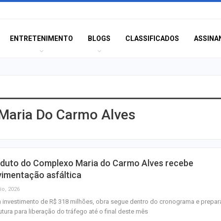
ENTRETENIMENTO
BLOGS
CLASSIFICADOS
ASSINA
Maria Do Carmo Alves
Polícia Civil inve
acidente que ma
na BR-235 em…
Câmara de Itabai
aduto do Complexo Maria do Carmo Alves recebe
abre concurso 
vimentação asfáltica
salários de até R$
io, 2026
investimento de R$ 318 milhões, obra segue dentro do cronograma e prepar
Filarmônica de I
utura para liberação do tráfego até o final deste mês
realiza concert