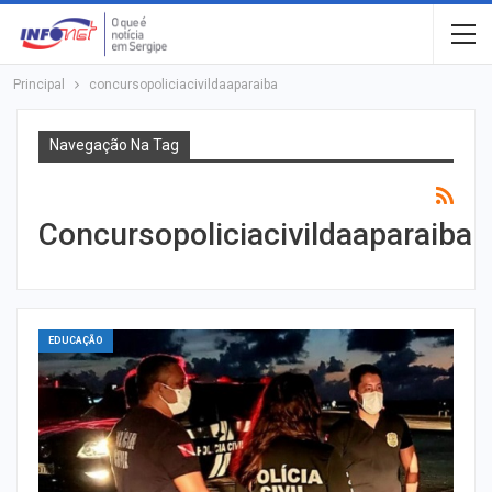
Principal
concursopoliciacivildaaparaiba
Navegação Na Tag
Concursopoliciacivildaaparaiba
EDUCAÇÃO