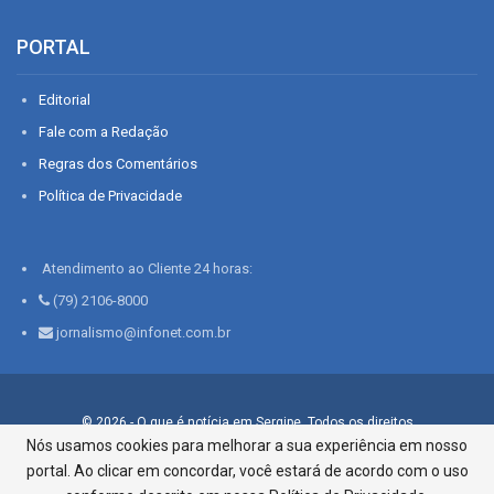
PORTAL
Editorial
Fale com a Redação
Regras dos Comentários
Política de Privacidade
Atendimento ao Cliente 24 horas:
(79) 2106-8000
jornalismo@infonet.com.br
© 2026 - O que é notícia em Sergipe. Todos os direitos
reservados.
Nós usamos cookies para melhorar a sua experiência em nosso
portal. Ao clicar em concordar, você estará de acordo com o uso
Infonet - Rua Monsenhor Silveira 276, Bairro São José |
Aracaju-SE, CEP 49015-030, Fone: 79.2106.8000 - CI Centro de