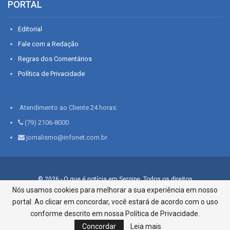
PORTAL
Editorial
Fale com a Redação
Regras dos Comentários
Política de Privacidade
Atendimento ao Cliente 24 horas:
(79) 2106-8000
jornalismo@infonet.com.br
© 2026 - O que é notícia em Sergipe. Todos os direitos
reservados.
Nós usamos cookies para melhorar a sua experiência em nosso
portal. Ao clicar em concordar, você estará de acordo com o uso
Infonet - Rua Monsenhor Silveira 276, Bairro São José |
Aracaju-SE, CEP 49015-030, Fone: 79.2106.8000 - CI Centro de
conforme descrito em nossa Política de Privacidade.
Informações LTDA
Concordar
Leia mais