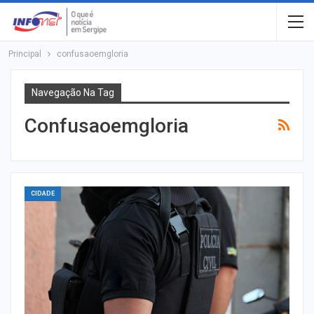
Principal
confusaoemgloria
Navegação Na Tag
Confusaoemgloria
CIDADE