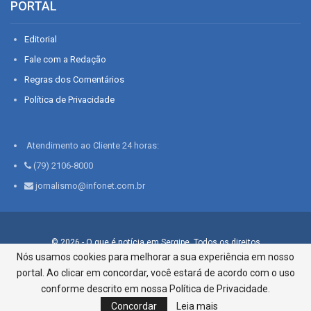
PORTAL
Editorial
Fale com a Redação
Regras dos Comentários
Política de Privacidade
Atendimento ao Cliente 24 horas:
(79) 2106-8000
jornalismo@infonet.com.br
© 2026 - O que é notícia em Sergipe. Todos os direitos
reservados.
Nós usamos cookies para melhorar a sua experiência em nosso
portal. Ao clicar em concordar, você estará de acordo com o uso
Infonet - Rua Monsenhor Silveira 276, Bairro São José |
Aracaju-SE, CEP 49015-030, Fone: 79.2106.8000 - CI Centro de
conforme descrito em nossa Política de Privacidade.
Informações LTDA
Concordar
Leia mais