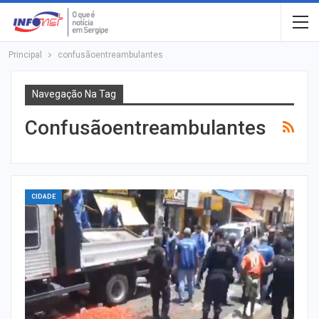
Principal
confusãoentreambulantes
Navegação Na Tag
Confusãoentreambulantes
CIDADE