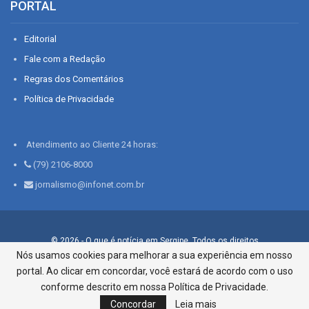
PORTAL
Editorial
Fale com a Redação
Regras dos Comentários
Política de Privacidade
Atendimento ao Cliente 24 horas:
(79) 2106-8000
jornalismo@infonet.com.br
© 2026 - O que é notícia em Sergipe. Todos os direitos
reservados.
Nós usamos cookies para melhorar a sua experiência em nosso
portal. Ao clicar em concordar, você estará de acordo com o uso
Infonet - Rua Monsenhor Silveira 276, Bairro São José |
Aracaju-SE, CEP 49015-030, Fone: 79.2106.8000 - CI Centro de
conforme descrito em nossa Política de Privacidade.
Informações LTDA
Concordar
Leia mais