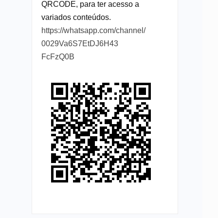
QRCODE, para ter acesso a
variados conteúdos.
https://whatsapp.com/channel/
0029Va6S7EtDJ6H43
FcFzQ0B