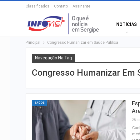
Classificados
Contato
Assinante
NOTÍCIAS
Principal
Congresso Humanizar em Saúde Pública
Navegação Na Tag
Congresso Humanizar Em S
Esp
SAÚDE
Ar
28 se
Conh
medi