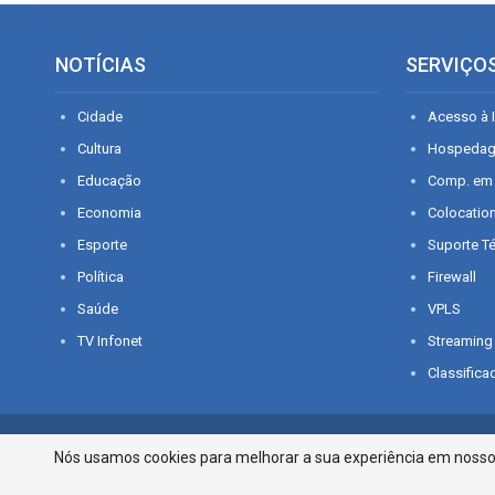
NOTÍCIAS
SERVIÇO
Cidade
Acesso à I
Cultura
Hospeda
Educação
Comp. em
Economia
Colocatio
Esporte
Suporte T
Política
Firewall
Saúde
VPLS
TV Infonet
Streaming
Classifica
© 2026 - O que é notícia em Sergipe. Todos os direitos reservados.
Nós usamos cookies para melhorar a sua experiência em nosso p