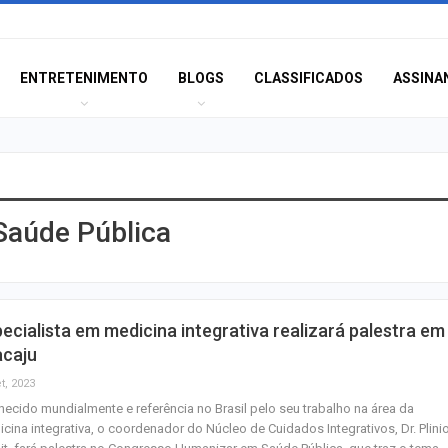
ENTRETENIMENTO
BLOGS
CLASSIFICADOS
ASSINA
aúde Pública
Anvisa desmente
sobre presença
plástico ou petr
CPI das Conces
ecialista em medicina integrativa realizará palestra em
retoma trabalhos
acaju
próxima segunda-
t, 2023
ecido mundialmente e referência no Brasil pelo seu trabalho na área da
Homem é preso 
cina integrativa, o coordenador do Núcleo de Cuidados Integrativos, Dr. Plini
após matar mulhe