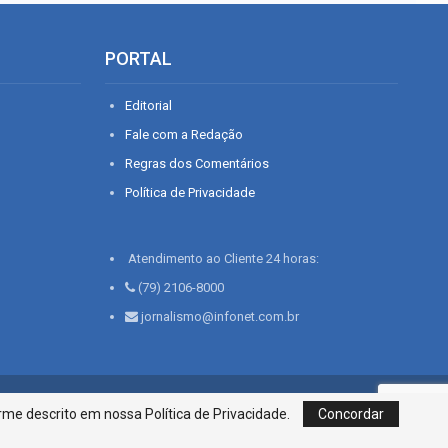
PORTAL
Editorial
Fale com a Redação
Regras dos Comentários
Política de Privacidade
Atendimento ao Cliente 24 horas:
(79) 2106-8000
jornalismo@infonet.com.br
76, Bairro São José | Aracaju-SE, CEP 49015-030, Fone: 79.2106.8000 - CI
me descrito em nossa Política de Privacidade.
Concordar
Centro de Informações LTDA