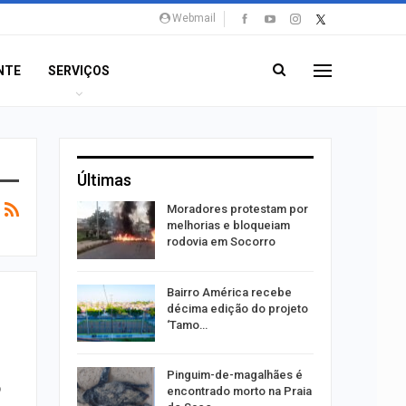
Webmail
NTE
SERVIÇOS
Últimas
 boato
Moradores protestam por
 de
melhorias e bloqueiam
óleo em…
rodovia em Socorro
sões
Bairro América recebe
 na
décima edição do projeto
feira, 10
‘Tamo…
horas
Pinguim-de-magalhães é
o
r a
encontrado morto na Praia