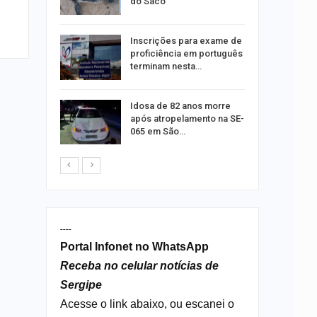
idabã
do Saco
Inscrições para exame de
ra
proficiência em português
público
terminam nesta…
Idosa de 82 anos morre
preende
após atropelamento na SE-
lo de
065 em São…
mópolis
----
Portal Infonet no WhatsApp
Receba no celular notícias de
Sergipe
Acesse o link abaixo, ou escanei o