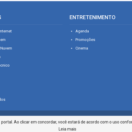
S
ENTRETENIMENTO
nternet
Agenda
gem
Promoções
 Nuvem
Cinema
n
écnico
dos
Infonet - Rua Monsenhor Silveira 2
ortal. Ao clicar em concordar, você estará de acordo com o uso confor
Leia mais