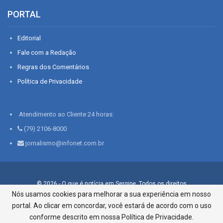
PORTAL
Editorial
Fale com a Redação
Regras dos Comentários
Política de Privacidade
Atendimento ao Cliente 24 horas:
(79) 2106-8000
jornalismo@infonet.com.br
© 2026 - O que é notícia em Sergipe. Todos os direitos
reservados.
Nós usamos cookies para melhorar a sua experiência em nosso
portal. Ao clicar em concordar, você estará de acordo com o uso
Infonet - Rua Monsenhor Silveira 276, Bairro São José |
Aracaju-SE, CEP 49015-030, Fone: 79.2106.8000 - CI Centro de
conforme descrito em nossa Política de Privacidade.