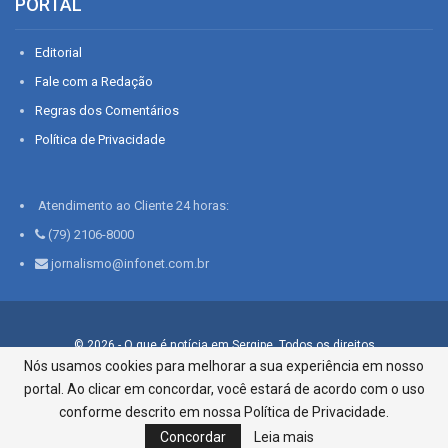
PORTAL
Editorial
Fale com a Redação
Regras dos Comentários
Política de Privacidade
Atendimento ao Cliente 24 horas:
(79) 2106-8000
jornalismo@infonet.com.br
© 2026 - O que é notícia em Sergipe. Todos os direitos
reservados.
Nós usamos cookies para melhorar a sua experiência em nosso
portal. Ao clicar em concordar, você estará de acordo com o uso
Infonet - Rua Monsenhor Silveira 276, Bairro São José |
Aracaju-SE, CEP 49015-030, Fone: 79.2106.8000 - CI Centro de
conforme descrito em nossa Política de Privacidade.
Informações LTDA
Concordar
Leia mais