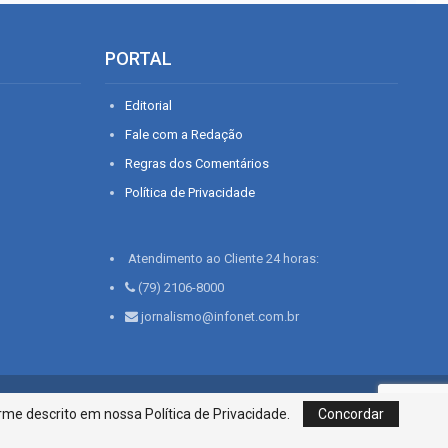
PORTAL
Editorial
Fale com a Redação
Regras dos Comentários
Política de Privacidade
Atendimento ao Cliente 24 horas:
(79) 2106-8000
jornalismo@infonet.com.br
76, Bairro São José | Aracaju-SE, CEP 49015-030, Fone: 79.2106.8000 - CI
me descrito em nossa Política de Privacidade.
Concordar
Centro de Informações LTDA