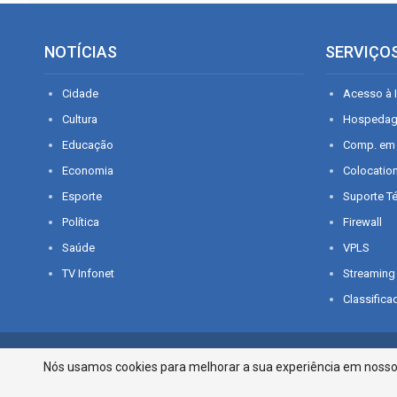
NOTÍCIAS
SERVIÇO
Cidade
Acesso à I
Cultura
Hospeda
Educação
Comp. em
Economia
Colocatio
Esporte
Suporte T
Política
Firewall
Saúde
VPLS
TV Infonet
Streaming
Classifica
© 2026 - O que é notícia em Sergipe. Todos os direitos reservados.
Nós usamos cookies para melhorar a sua experiência em nosso p