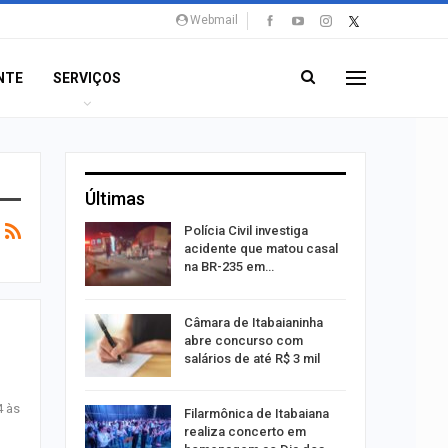
Webmail
NTE
SERVIÇOS
Últimas
 exame de
Polícia Civil investiga
português
acidente que matou casal
na BR-235 em…
s morre
Câmara de Itabaianinha
nto na SE-
abre concurso com
salários de até R$ 3 mil
4 às
andidatura
Filarmônica de Itabaiana
i ao
realiza concerto em