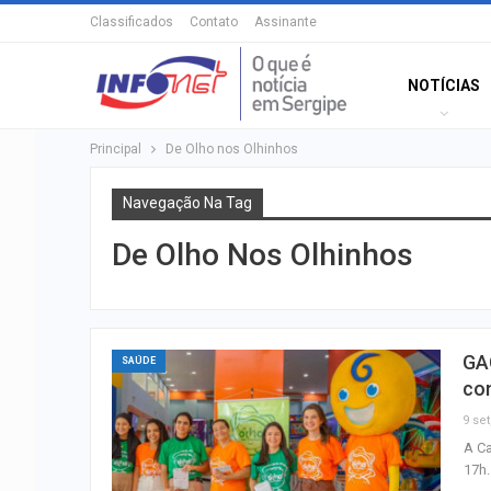
Classificados
Contato
Assinante
NOTÍCIAS
Principal
De Olho nos Olhinhos
Navegação Na Tag
De Olho Nos Olhinhos
GAC
SAÚDE
co
9 set
A Ca
17h.