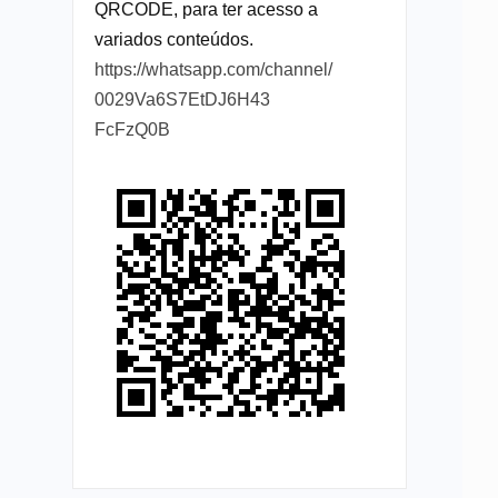
QRCODE, para ter acesso a
variados conteúdos.
https://whatsapp.com/channel/
0029Va6S7EtDJ6H43
FcFzQ0B