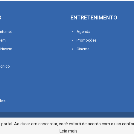
S
ENTRETENIMENTO
nternet
Agenda
gem
Promoções
 Nuvem
Cinema
n
écnico
dos
Infonet - Rua Monsenhor Silveira 2
ortal. Ao clicar em concordar, você estará de acordo com o uso confor
Leia mais