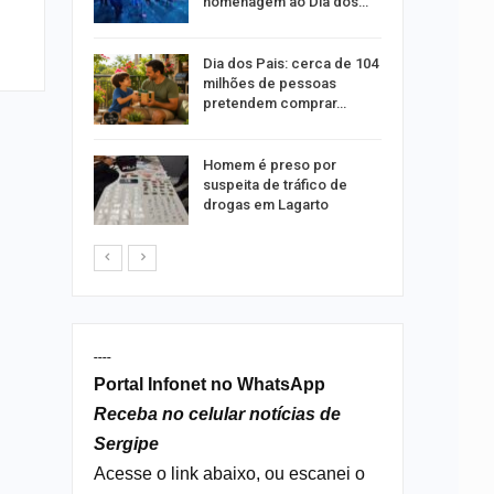
ipe
homenagem ao Dia dos…
didatura
Dia dos Pais: cerca de 104
lho à
milhões de pessoas
nado
pretendem comprar…
m
Homem é preso por
Senado
suspeita de tráfico de
 União
drogas em Lagarto
----
Portal Infonet no WhatsApp
Receba no celular notícias de
Sergipe
Acesse o link abaixo, ou escanei o