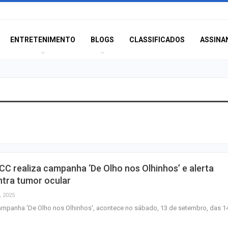
ENTRETENIMENTO
BLOGS
CLASSIFICADOS
ASSINA
Inscrições para
proficiência em 
terminam nesta…
Idosa de 82 ano
C realiza campanha ‘De Olho nos Olhinhos’ e alerta
após atropelame
ntra tumor ocular
065 em São…
, 2025
mpanha 'De Olho nos Olhinhos', acontece no sábado, 13 de setembro, das 1
PSD oficializa c
de Fábio Mitidier