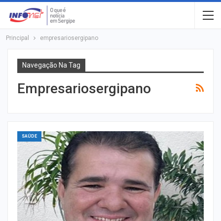
Principal
empresariosergipano
Navegação Na Tag
Empresariosergipano
SAÚDE