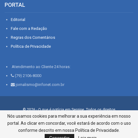
PORTAL
Editorial
Fale com a Redação
Regras dos Comentários
Política de Privacidade
Atendimento ao Cliente 24 horas:
(79) 2106-8000
jornalismo@infonet.com.br
© 2026 - O que é notícia em Sergipe. Todos os direitos
reservados.
Nós usamos cookies para melhorar a sua experiência em nosso
portal. Ao clicar em concordar, você estará de acordo com o uso
Infonet - Rua Monsenhor Silveira 276, Bairro São José |
Aracaju-SE, CEP 49015-030, Fone: 79.2106.8000 - CI Centro de
conforme descrito em nossa Política de Privacidade.
Informações LTDA