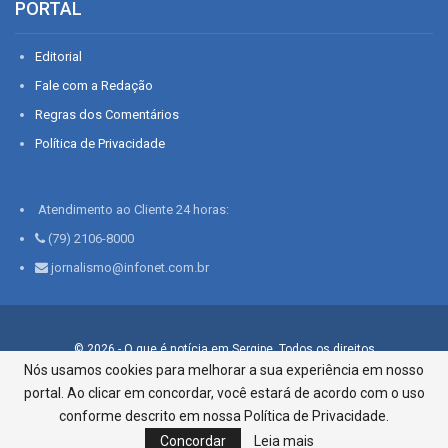
PORTAL
Editorial
Fale com a Redação
Regras dos Comentários
Política de Privacidade
Atendimento ao Cliente 24 horas:
(79) 2106-8000
jornalismo@infonet.com.br
© 2026 - O que é notícia em Sergipe. Todos os direitos
reservados.
Nós usamos cookies para melhorar a sua experiência em nosso
portal. Ao clicar em concordar, você estará de acordo com o uso
Infonet - Rua Monsenhor Silveira 276, Bairro São José |
Aracaju-SE, CEP 49015-030, Fone: 79.2106.8000 - CI Centro de
conforme descrito em nossa Política de Privacidade.
Informações LTDA
Concordar
Leia mais