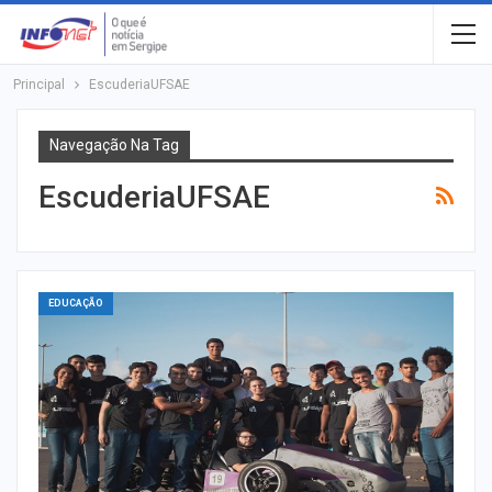
Principal
EscuderiaUFSAE
Navegação Na Tag
EscuderiaUFSAE
EDUCAÇÃO