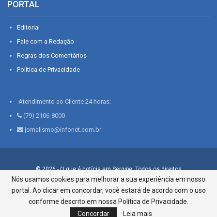
PORTAL
Editorial
Fale com a Redação
Regras dos Comentários
Política de Privacidade
Atendimento ao Cliente 24 horas:
(79) 2106-8000
jornalismo@infonet.com.br
© 2026 - O que é notícia em Sergipe. Todos os direitos
reservados.
Nós usamos cookies para melhorar a sua experiência em nosso
portal. Ao clicar em concordar, você estará de acordo com o uso
Infonet - Rua Monsenhor Silveira 276, Bairro São José |
Aracaju-SE, CEP 49015-030, Fone: 79.2106.8000 - CI Centro de
conforme descrito em nossa Política de Privacidade.
Informações LTDA
Concordar
Leia mais