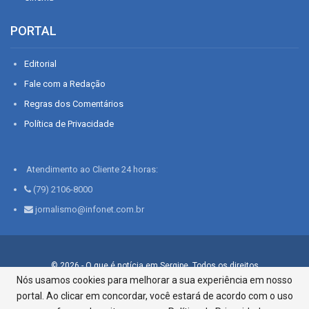
PORTAL
Editorial
Fale com a Redação
Regras dos Comentários
Política de Privacidade
Atendimento ao Cliente 24 horas:
(79) 2106-8000
jornalismo@infonet.com.br
© 2026 - O que é notícia em Sergipe. Todos os direitos
reservados.
Nós usamos cookies para melhorar a sua experiência em nosso
portal. Ao clicar em concordar, você estará de acordo com o uso
Infonet - Rua Monsenhor Silveira 276, Bairro São José |