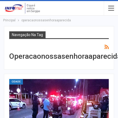
Principal
operacaonossasenhoraaparecida
Navegação Na Tag
Operacaonossasenhoraaparecid
CIDADE