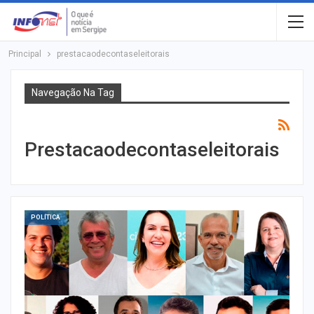
Principal
prestacaodecontaseleitorais
Navegação Na Tag
Prestacaodecontaseleitorais
POLÍTICA