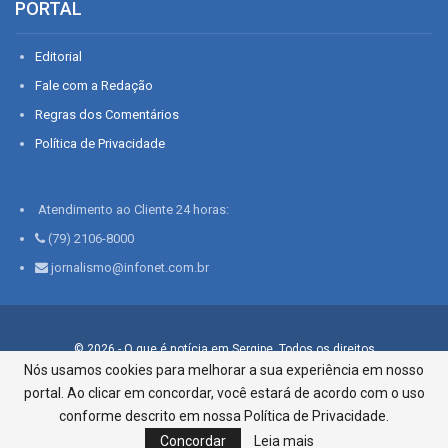
PORTAL
Editorial
Fale com a Redação
Regras dos Comentários
Política de Privacidade
Atendimento ao Cliente 24 horas:
(79) 2106-8000
jornalismo@infonet.com.br
© 2026 - O que é notícia em Sergipe. Todos os direitos
reservados.
Nós usamos cookies para melhorar a sua experiência em nosso
portal. Ao clicar em concordar, você estará de acordo com o uso
Infonet - Rua Monsenhor Silveira 276, Bairro São José |
Aracaju-SE, CEP 49015-030, Fone: 79.2106.8000 - CI Centro de
conforme descrito em nossa Política de Privacidade.
Informações LTDA
Concordar
Leia mais