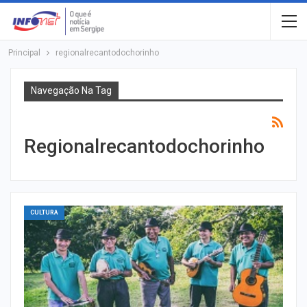
Principal
regionalrecantodochorinho
Navegação Na Tag
Regionalrecantodochorinho
CULTURA