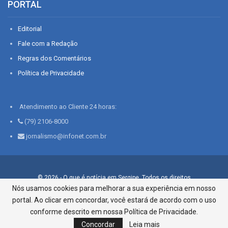
PORTAL
Editorial
Fale com a Redação
Regras dos Comentários
Política de Privacidade
Atendimento ao Cliente 24 horas:
(79) 2106-8000
jornalismo@infonet.com.br
© 2026 - O que é notícia em Sergipe. Todos os direitos
reservados.
Nós usamos cookies para melhorar a sua experiência em nosso
portal. Ao clicar em concordar, você estará de acordo com o uso
Infonet - Rua Monsenhor Silveira 276, Bairro São José |
Aracaju-SE, CEP 49015-030, Fone: 79.2106.8000 - CI Centro de
conforme descrito em nossa Política de Privacidade.
Informações LTDA
Concordar
Leia mais