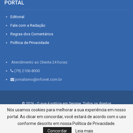
PORTAL
Editorial
Fale com a Redação
Regras dos Comentários
Política de Privacidade
Atendimento ao Cliente 24 horas:
(79) 2106-8000
jornalismo@infonet.com.br
© 2026 - O que é notícia em Sergipe. Todos os direitos
reservados.
Nós usamos cookies para melhorar a sua experiência em nosso
portal. Ao clicar em concordar, você estará de acordo com o uso
Infonet - Rua Monsenhor Silveira 276, Bairro São José |
Aracaju-SE, CEP 49015-030, Fone: 79.2106.8000 - CI Centro de
conforme descrito em nossa Política de Privacidade.
Informações LTDA
Concordar
Leia mais