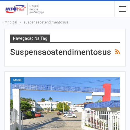
Principal
suspensaoatendimentosus
Navegação Na Tag
Suspensaoatendimentosus
SAÚDE