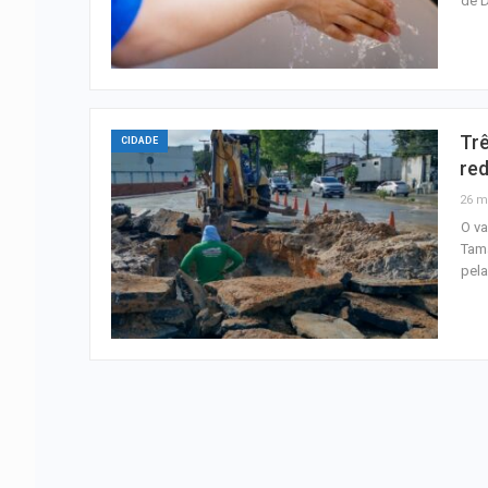
de D
Trê
CIDADE
re
26 m
O v
Tama
pela