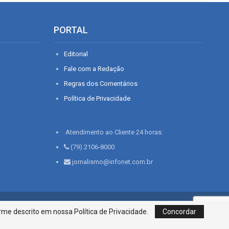
PORTAL
Editorial
Fale com a Redação
Regras dos Comentários
Política de Privacidade
Atendimento ao Cliente 24 horas:
(79) 2106-8000
jornalismo@infonet.com.br
76, Bairro São José | Aracaju-SE, CEP 49015-030, Fone: 79.2106.8000 - CI
me descrito em nossa Política de Privacidade.
Concordar
Centro de Informações LTDA