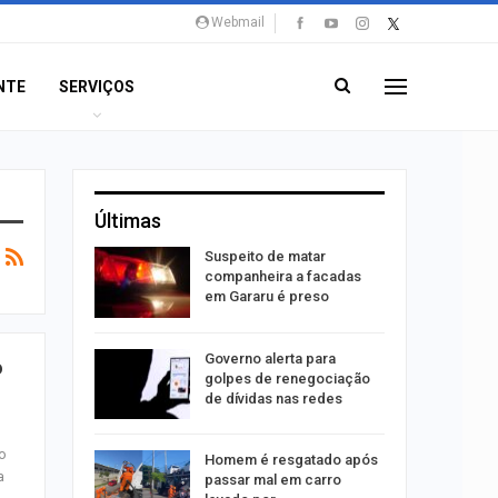
Webmail
NTE
SERVIÇOS
Últimas
o para
Suspeito de matar
formação
companheira a facadas
s
em Gararu é preso
o às
Governo alerta para
o
olisão
golpes de renegociação
ibus em…
de dívidas nas redes
o
Homem é resgatado após
a
trulha
passar mal em carro