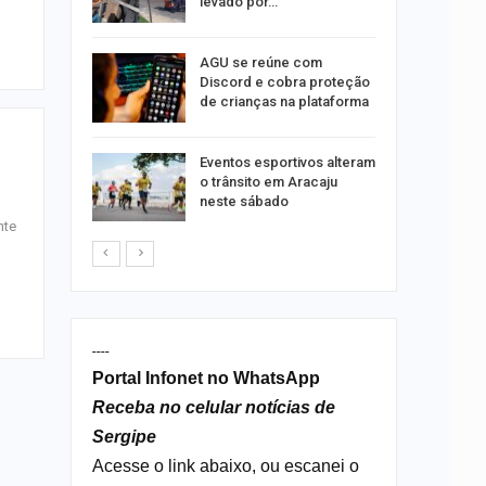
o dia 15
levado por…
AGU se reúne com
o indica
Discord e cobra proteção
lgumas
de crianças na plataforma
m de…
Eventos esportivos alteram
o trânsito em Aracaju
neste sábado
nte
----
Portal Infonet no WhatsApp
Receba no celular notícias de
Sergipe
Acesse o link abaixo, ou escanei o