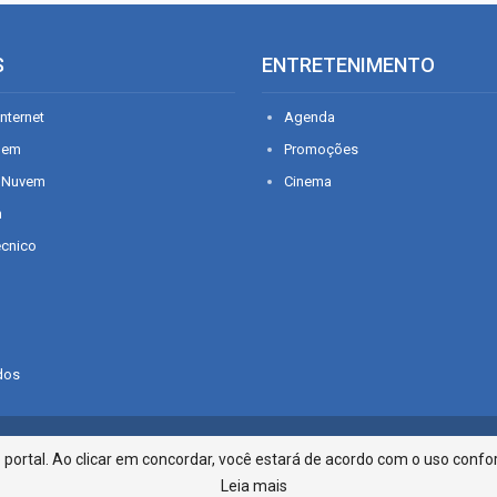
S
ENTRETENIMENTO
nternet
Agenda
gem
Promoções
 Nuvem
Cinema
n
écnico
dos
Infonet - Rua Monsenhor Silveira 2
ortal. Ao clicar em concordar, você estará de acordo com o uso confor
Leia mais