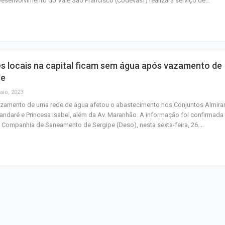
esenvolvimento do Vale São Francisco (Codevasf) realizará serviço de…
Canina no próxim
de…
Previsão do temp
céu claro com a
nuvens neste fi
s locais na capital ficam sem água após vazamento de
de
Insaciável
aio, 2023
azamento de uma rede de água afetou o abastecimento nos Conjuntos Almira
ndaré e Princesa Isabel, além da Av. Maranhão. A informação foi confirmada
 Companhia de Saneamento de Sergipe (Deso), nesta sexta-feira, 26.…