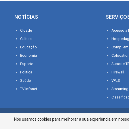
NOTÍCIAS
SERVIÇO
Cidade
Acesso à I
Cultura
Hospeda
Educação
Comp. em
Economia
Colocatio
Esporte
Suporte T
Política
Firewall
Saúde
VPLS
TV Infonet
Streaming
Classifica
© 2026 - O que é notícia em Sergipe. Todos os direitos reservados.
Nós usamos cookies para melhorar a sua experiência em nosso p