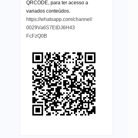
QRCODE, para ter acesso a
variados conteúdos.
https://whatsapp.com/channel/
0029Va6S7EtDJ6H43
FcFzQ0B