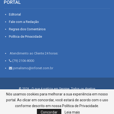
PORTAL
Editorial
Fale com a Redação
Regras dos Comentários
Política de Privacidade
Atendimento ao Cliente 24 horas:
(79) 2106-8000
jornalismo@infonet.com.br
© 2026 - O que é notícia em Sergipe. Todos os direitos
reservados.
Nós usamos cookies para melhorar a sua experiência em nosso
portal. Ao clicar em concordar, você estará de acordo com o uso
Infonet - Rua Monsenhor Silveira 276, Bairro São José |
Aracaju-SE, CEP 49015-030, Fone: 79.2106.8000 - CI Centro de
conforme descrito em nossa Política de Privacidade.
Informações LTDA
Concordar
Leia mais