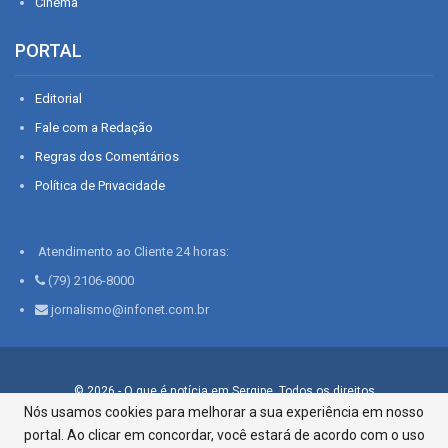
Cinema
PORTAL
Editorial
Fale com a Redação
Regras dos Comentários
Política de Privacidade
Atendimento ao Cliente 24 horas:
(79) 2106-8000
jornalismo@infonet.com.br
© 2026 - O que é notícia em Sergipe. Todos os direitos
reservados.
Nós usamos cookies para melhorar a sua experiência em nosso
portal. Ao clicar em concordar, você estará de acordo com o uso
Infonet - Rua Monsenhor Silveira 276, Bairro São José |