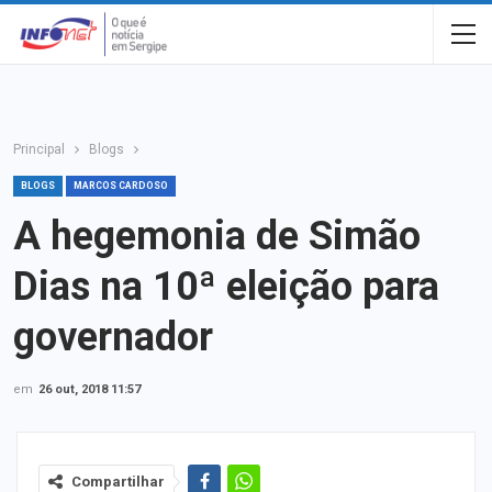
Principal
Blogs
BLOGS
MARCOS CARDOSO
A hegemonia de Simão
Dias na 10ª eleição para
governador
em
26 out, 2018 11:57
Compartilhar