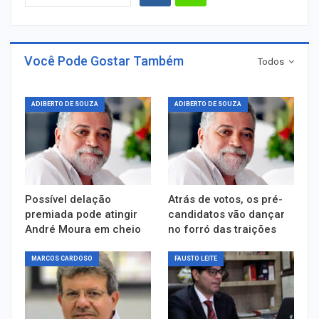
Você Pode Gostar Também
Todos
ADIBERTO DE SOUZA
ADIBERTO DE SOUZA
Possível delação
Atrás de votos, os pré-
premiada pode atingir
candidatos vão dançar
André Moura em cheio
no forró das traições
MARCOS CARDOSO
FAUSTO LEITE