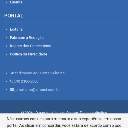
Cinema
PORTAL
Editorial
Fale com a Redação
Regras dos Comentários
Política de Privacidade
Atendimento ao Cliente 24 horas:
(79) 2106-8000
jornalismo@infonet.com.br
© 2026 - O que é notícia em Sergipe. Todos os direitos
reservados.
Nós usamos cookies para melhorar a sua experiência em nosso
portal. Ao clicar em concordar, você estará de acordo com o uso
Infonet - Rua Monsenhor Silveira 276, Bairro São José |