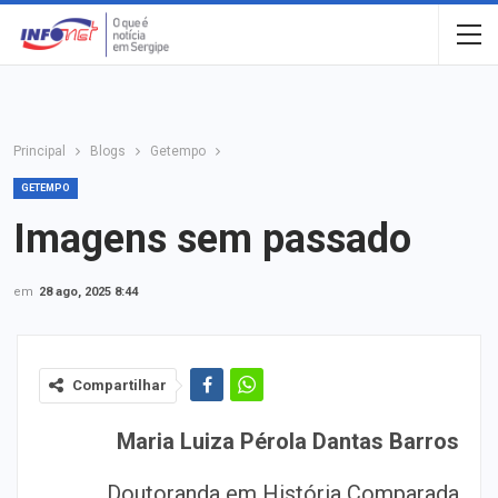
Principal
Blogs
Getempo
GETEMPO
Imagens sem passado
em
28 ago, 2025 8:44
Compartilhar
Maria Luiza Pérola Dantas Barros
Doutoranda em História Comparada