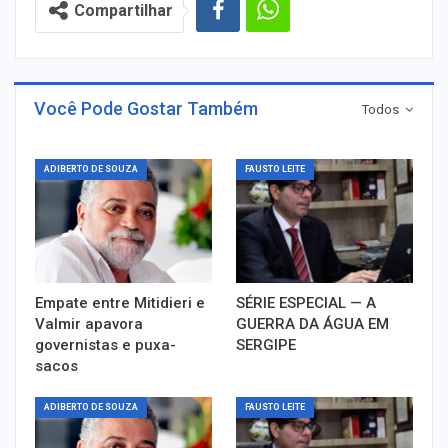
Compartilhar
Você Pode Gostar Também
Todos
ADIBERTO DE SOUZA
FAUSTO LEITE
Empate entre Mitidieri e
SÉRIE ESPECIAL — A
Valmir apavora
GUERRA DA ÁGUA EM
governistas e puxa-
SERGIPE
sacos
ADIBERTO DE SOUZA
FAUSTO LEITE