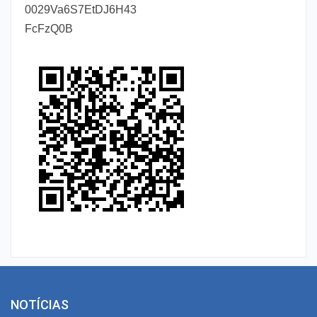
0029Va6S7EtDJ6H43
FcFzQ0B
NOTÍCIAS