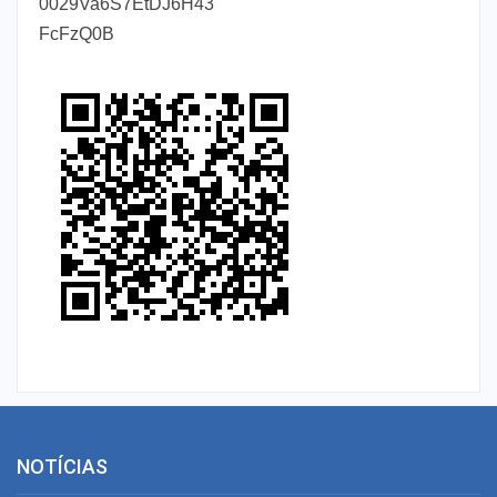
0029Va6S7EtDJ6H43
FcFzQ0B
NOTÍCIAS