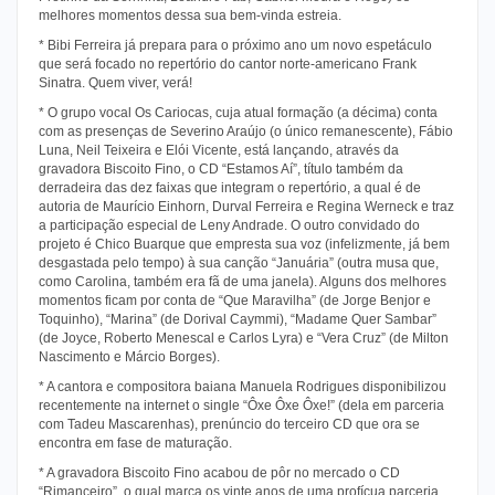
melhores momentos dessa sua bem-vinda estreia.
* Bibi Ferreira já prepara para o próximo ano um novo espetáculo
que será focado no repertório do cantor norte-americano Frank
Sinatra. Quem viver, verá!
* O grupo vocal Os Cariocas, cuja atual formação (a décima) conta
com as presenças de Severino Araújo (o único remanescente), Fábio
Luna, Neil Teixeira e Elói Vicente, está lançando, através da
gravadora Biscoito Fino, o CD “Estamos Aí”, título também da
derradeira das dez faixas que integram o repertório, a qual é de
autoria de Maurício Einhorn, Durval Ferreira e Regina Werneck e traz
a participação especial de Leny Andrade. O outro convidado do
projeto é Chico Buarque que empresta sua voz (infelizmente, já bem
desgastada pelo tempo) à sua canção “Januária” (outra musa que,
como Carolina, também era fã de uma janela). Alguns dos melhores
momentos ficam por conta de “Que Maravilha” (de Jorge Benjor e
Toquinho), “Marina” (de Dorival Caymmi), “Madame Quer Sambar”
(de Joyce, Roberto Menescal e Carlos Lyra) e “Vera Cruz” (de Milton
Nascimento e Márcio Borges).
* A cantora e compositora baiana Manuela Rodrigues disponibilizou
recentemente na internet o single “Ôxe Ôxe Ôxe!” (dela em parceria
com Tadeu Mascarenhas), prenúncio do terceiro CD que ora se
encontra em fase de maturação.
* A gravadora Biscoito Fino acabou de pôr no mercado o CD
“Rimanceiro”, o qual marca os vinte anos de uma profícua parceria