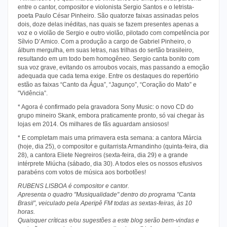
entre o cantor, compositor e violonista Sergio Santos e o letrista-
poeta Paulo César Pinheiro. São quatorze faixas assinadas pelos
dois, doze delas inéditas, nas quais se fazem presentes apenas a
voz e o violão de Sergio e outro violão, pilotado com competência por
Sílvio D’Amico. Com a produção a cargo de Gabriel Pinheiro, o
álbum mergulha, em suas letras, nas trilhas do sertão brasileiro,
resultando em um todo bem homogêneo. Sergio canta bonito com
sua voz grave, evitando os arroubos vocais, mas passando a emoção
adequada que cada tema exige. Entre os destaques do repertório
estão as faixas “Canto da Água”, “Jagunço”, “Coração do Mato” e
”Vidência”.
* Agora é confirmado pela gravadora Sony Music: o novo CD do
grupo mineiro Skank, embora praticamente pronto, só vai chegar às
lojas em 2014. Os milhares de fãs aguardam ansiosos!
* E completam mais uma primavera esta semana: a cantora Márcia
(hoje, dia 25), o compositor e guitarrista Armandinho (quinta-feira, dia
28), a cantora Eliete Negreiros (sexta-feira, dia 29) e a grande
intérprete Miúcha (sábado, dia 30). A todos eles os nossos efusivos
parabéns com votos de música aos borbotões!
RUBENS LISBOA é compositor e cantor.
Apresenta o quadro "Musiqualidade" dentro do programa "Canta
Brasil”, veiculado pela Aperipê FM todas as sextas-feiras, às 10
horas.
Quaisquer críticas e/ou sugestões a este blog serão bem-vindas e