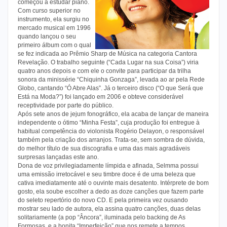
começou a estudar piano.
Com curso superior no
instrumento, ela surgiu no
mercado musical em 1996
quando lançou o seu
primeiro álbum com o qual
se fez indicada ao Prêmio Sharp de Música na categoria Cantora
Revelação. O trabalho seguinte (“Cada Lugar na sua Coisa”) viria
quatro anos depois e com ele o convite para participar da trilha
sonora da minissérie “Chiquinha Gonzaga”, levada ao ar pela Rede
Globo, cantando “Ó Abre Alas”. Já o terceiro disco (“O que Será que
Está na Moda?”) foi lançado em 2006 e obteve considerável
receptividade por parte do público.
Após sete anos de jejum fonográfico, ela acaba de lançar de maneira
independente o ótimo “Minha Festa”, cuja produção foi entregue à
habitual competência do violonista Rogério Delayon, o responsável
também pela criação dos arranjos. Trata-se, sem sombra de dúvida,
do melhor título de sua discografia e uma das mais agradáveis
surpresas lançadas este ano.
Dona de voz privilegiadamente límpida e afinada, Selmma possui
uma emissão irretocável e seu timbre doce é de uma beleza que
cativa imediatamente até o ouvinte mais desatento. Intérprete de bom
gosto, ela soube escolher a dedo as doze canções que fazem parte
do seleto repertório do novo CD. E pela primeira vez ousando
mostrar seu lado de autora, ela assina quatro canções, duas delas
solitariamente (a pop “Âncora”, iluminada pelo backing de As
Formosas, e a bonita “Imperfeição” que nos remete a tempos