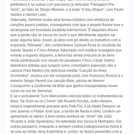
pretéritos) e as outras com parceiros (a delicada “Paisagem Pra
Você”, ao lado de Sérgio Moreira, e a solar “A Seu Dispor”, com Paulo
Santos e Vander Lee).
Antenada, Selmma soube aliar temas inéditos com releituras de
canções pouco batidas, conseguindo com que o projeto fluísse leve e
alcançasse um resultado bastante harmonioso. É daqueles discos
que a gente não se cansa de ouvir e que dificilmente alguém vai
pular alguma faixa. Assim, já abre com pé direito os trabalhos com a
inspirada “Nômade”, dos conterrâneos Samuel Rosa (o vocalista da
banda Skank) e Chico Amaral. Adornada com exótica roupagem que
remete a lugares díspares, a faixa traz ainda uma pra lá de bem-
vinda participação nos vocais do paraibano Chico César. Outros
talentosos artistas que surgem como convidados especiais são o
carioca Fred Martins (na deliciosa inédita “Canção do Amor
Doméstico”, música por ele composta junto com Francisco Bosco) e o
mineiro Sérgio Pererê (na canção-título, pérola de Nelson
Cavaquinho e Guilherme de Brito que ganha insuspeitadas novas
cores na voz de Selmma).
E se o polivalente Tuco Marcondes executa todos os instrumentos da
faixa “Se Sorri ou se Chorei” (de Ricardo Koctus, outro mineiro,
música originalmente gravada pelo Pato Fu), o já citado Delayon se
une apenas a Felipe José que, a bordo de flauta e cello, confere um
apropriado ar etéreo à bem-vinda releitura de “Amor” (de João
Ricardo e João Apolinário), hit setentista dos Secos & Molhados. Em
outras paragens, enquanto a sempre criativa matogrossense Alzira E
se une ao irmão Jerry Espíndola e, juntos, se fazem presentes com a