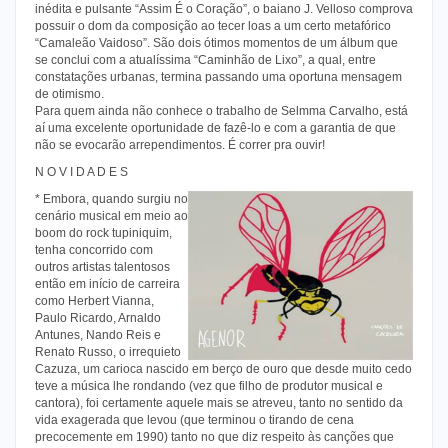
inédita e pulsante “Assim É o Coração”, o baiano J. Velloso comprova
possuir o dom da composição ao tecer loas a um certo metafórico
“Camaleão Vaidoso”. São dois ótimos momentos de um álbum que
se conclui com a atualíssima “Caminhão de Lixo”, a qual, entre
constatações urbanas, termina passando uma oportuna mensagem
de otimismo.
Para quem ainda não conhece o trabalho de Selmma Carvalho, está
aí uma excelente oportunidade de fazê-lo e com a garantia de que
não se evocarão arrependimentos. É correr pra ouvir!
N O V I D A D E S
* Embora, quando surgiu no
cenário musical em meio ao
boom do rock tupiniquim,
tenha concorrido com
outros artistas talentosos
então em início de carreira
como Herbert Vianna,
Paulo Ricardo, Arnaldo
Antunes, Nando Reis e
Renato Russo, o irrequieto
Cazuza, um carioca nascido em berço de ouro que desde muito cedo
teve a música lhe rondando (vez que filho de produtor musical e
cantora), foi certamente aquele mais se atreveu, tanto no sentido da
vida exagerada que levou (que terminou o tirando de cena
precocemente em 1990) tanto no que diz respeito às canções que