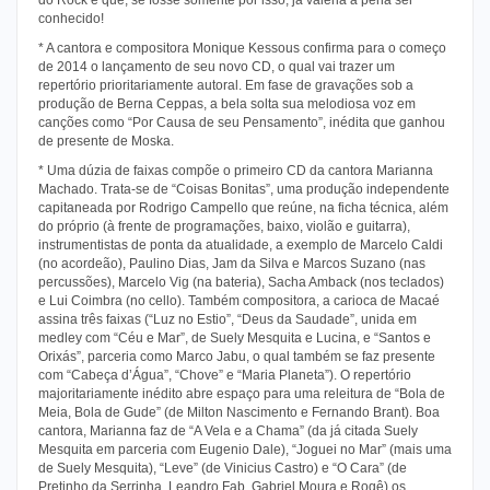
conhecido!
* A cantora e compositora Monique Kessous confirma para o começo
de 2014 o lançamento de seu novo CD, o qual vai trazer um
repertório prioritariamente autoral. Em fase de gravações sob a
produção de Berna Ceppas, a bela solta sua melodiosa voz em
canções como “Por Causa de seu Pensamento”, inédita que ganhou
de presente de Moska.
* Uma dúzia de faixas compõe o primeiro CD da cantora Marianna
Machado. Trata-se de “Coisas Bonitas”, uma produção independente
capitaneada por Rodrigo Campello que reúne, na ficha técnica, além
do próprio (à frente de programações, baixo, violão e guitarra),
instrumentistas de ponta da atualidade, a exemplo de Marcelo Caldi
(no acordeão), Paulino Dias, Jam da Silva e Marcos Suzano (nas
percussões), Marcelo Vig (na bateria), Sacha Amback (nos teclados)
e Lui Coimbra (no cello). Também compositora, a carioca de Macaé
assina três faixas (“Luz no Estio”, “Deus da Saudade”, unida em
medley com “Céu e Mar”, de Suely Mesquita e Lucina, e “Santos e
Orixás”, parceria como Marco Jabu, o qual também se faz presente
com “Cabeça d’Água”, “Chove” e “Maria Planeta”). O repertório
majoritariamente inédito abre espaço para uma releitura de “Bola de
Meia, Bola de Gude” (de Milton Nascimento e Fernando Brant). Boa
cantora, Marianna faz de “A Vela e a Chama” (da já citada Suely
Mesquita em parceria com Eugenio Dale), “Joguei no Mar” (mais uma
de Suely Mesquita), “Leve” (de Vinicius Castro) e “O Cara” (de
Pretinho da Serrinha, Leandro Fab, Gabriel Moura e Rogê) os