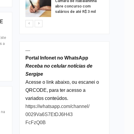
s morre
Câmara de Itabaianinha
nto na SE-
abre concurso com
salários de até R$ 3 mil
DE
Este
s a
----
Portal Infonet no WhatsApp
Receba no celular notícias de
Sergipe
Acesse o link abaixo, ou escanei o
QRCODE, para ter acesso a
variados conteúdos.
https://whatsapp.com/channel/
 na
0029Va6S7EtDJ6H43
FcFzQ0B