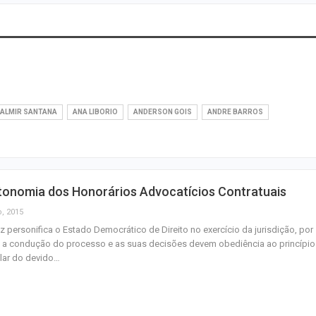
Moradores prote
melhorias e blo
rodovia em Soco
ALMIR SANTANA
ANA LIBORIO
ANDERSON GOIS
ANDRE BARROS
Bairro América 
décima edição d
‘Tamo…
Pinguim-de-mag
tonomia dos Honorários Advocatícios Contratuais
encontrado mort
o, 2015
do Saco
iz personifica o Estado Democrático de Direito no exercício da jurisdição, por
 a condução do processo e as suas decisões devem obediência ao princípio
Inscrições para
lar do devido…
proficiência em 
terminam nesta…