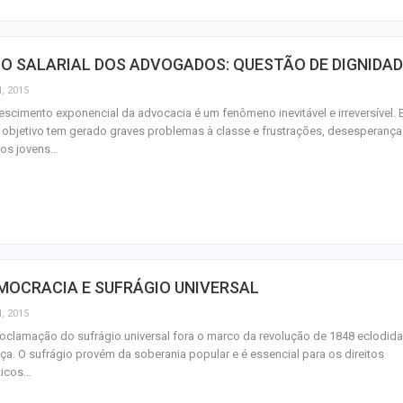
Idosa de 82 ano
após atropelame
065 em São…
SO SALARIAL DOS ADVOGADOS: QUESTÃO DE DIGNIDA
l, 2015
escimento exponencial da advocacia é um fenômeno inevitável e irreversível. 
 objetivo tem gerado graves problemas à classe e frustrações, desesperança
tos jovens…
MOCRACIA E SUFRÁGIO UNIVERSAL
l, 2015
oclamação do sufrágio universal fora o marco da revolução de 1848 eclodida
ça. O sufrágio provém da soberania popular e é essencial para os direitos
ticos…