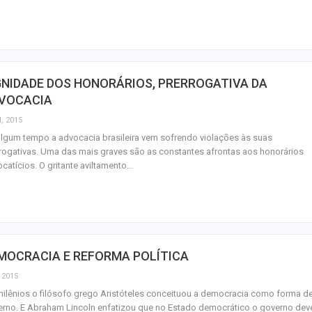
GNIDADE DOS HONORÁRIOS, PRERROGATIVA DA
VOCACIA
l, 2015
lgum tempo a advocacia brasileira vem sofrendo violações às suas
rogativas. Uma das mais graves são as constantes afrontas aos honorários
catícios. O gritante aviltamento…
MOCRACIA E REFORMA POLÍTICA
, 2015
ilênios o filósofo grego Aristóteles conceituou a democracia como forma d
rno. E Abraham Lincoln enfatizou que no Estado democrático o governo dev