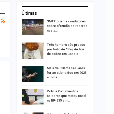
Últimas
stam por
SMTT orienta condutores
queiam
sobre aferição de radares
rro
nesta…
recebe
Três homens são presos
o projeto
por furto de 17kg de fios
de cobre em Capela
alhães é
Mais de 830 mil celulares
o na Praia
foram subtraídos em 2025,
aponta…
 exame de
Polícia Civil investiga
português
acidente que matou casal
na BR-235 em…