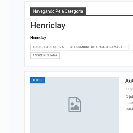
Navegando Pela Categoria
Henriclay
Henriclay
ADIBERTO DE SOUZA
ALESSANDRO DE ARAÚJO GUIMARÃES
ANDRÉ PESTANA
Au
BLOGS
7 ag
O ju
isso
basi