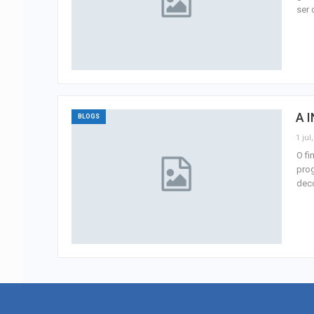
ser 
A 
BLOGS
1 jul
O f
prog
dec