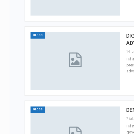
DI
BLOGS
AD
14 ju
Há a
prer
advo
DE
BLOGS
7 jul
Há m
gove