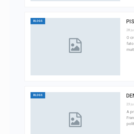
PI
BLOGS
28 ju
O cr
fato
mui
DE
BLOGS
23 ju
A pr
Fran
polí