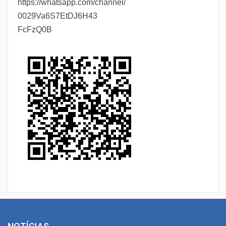
https://whatsapp.com/channel/
0029Va6S7EtDJ6H43
FcFzQ0B