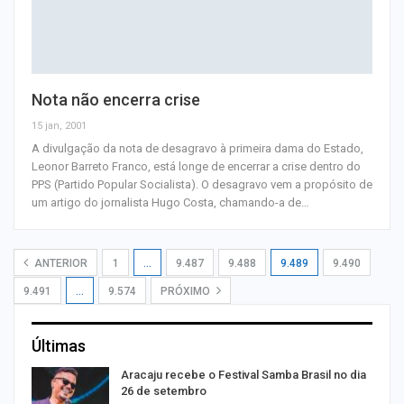
Nota não encerra crise
15 jan, 2001
A divulgação da nota de desagravo à primeira dama do Estado,
Leonor Barreto Franco, está longe de encerrar a crise dentro do
PPS (Partido Popular Socialista). O desagravo vem a propósito de
um artigo do jornalista Hugo Costa, chamando-a de
…
ANTERIOR
1
…
9.487
9.488
9.489
9.490
9.491
…
9.574
PRÓXIMO
Últimas
ir
Aracaju recebe o Festival Samba Brasil no dia
26 de setembro