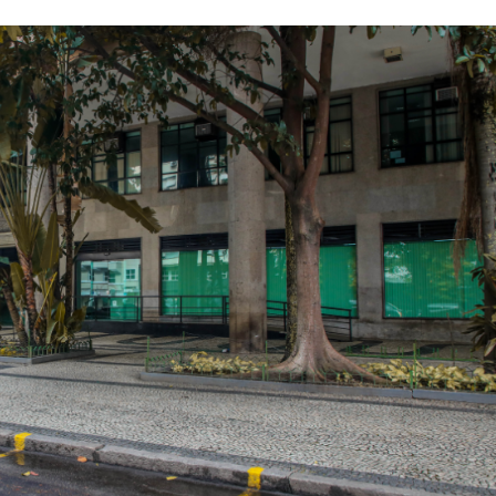
Plano de evacua
apresentado a 
da Zona de Expa
Anvisa proíbe pr
sem registro qu
prometiam
emagrecimento
TRT multa empre
advogada usar I
inventar preced
Aracaju amplia v
contra gripe par
acima de seis…
Princípio de inc
registrado duran
desmontagem da