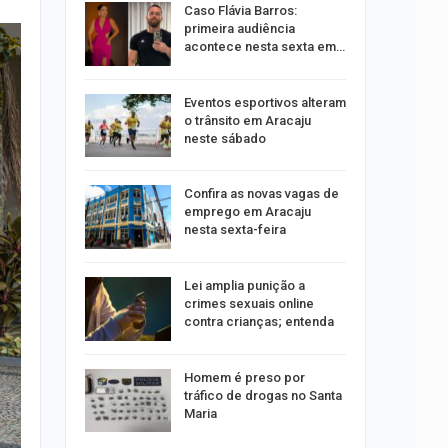
ção será
Caso Flávia Barros:
moradores
primeira audiência
nsão
acontece nesta sexta em…
odutos
Eventos esportivos alteram
e
o trânsito em Aracaju
neste sábado
Confira as novas vagas de
sa após
emprego em Aracaju
A e
nesta sexta-feira
entes…
Lei amplia punição a
acinação
crimes sexuais online
a pessoas
contra crianças; entenda
Homem é preso por
êndio é
tráfico de drogas no Santa
te
Maria
 Vila do…