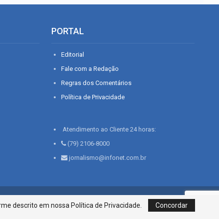
PORTAL
Editorial
Fale com a Redação
Regras dos Comentários
Política de Privacidade
Atendimento ao Cliente 24 horas:
(79) 2106-8000
jornalismo@infonet.com.br
76, Bairro São José | Aracaju-SE, CEP 49015-030, Fone: 79.2106.8000 - CI
me descrito em nossa Política de Privacidade.
Concordar
Centro de Informações LTDA