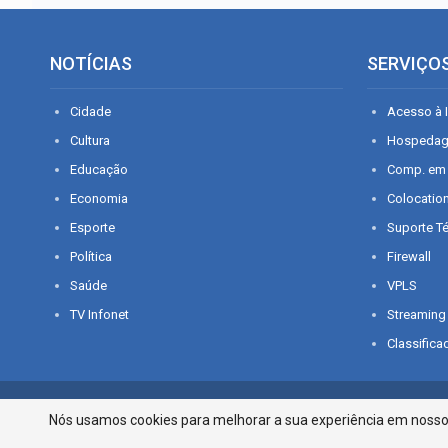
NOTÍCIAS
SERVIÇO
Cidade
Acesso à I
Cultura
Hospeda
Educação
Comp. em
Economia
Colocatio
Esporte
Suporte T
Política
Firewall
Saúde
VPLS
TV Infonet
Streaming
Classifica
© 2026 - O que é notícia em Sergipe. Todos os direitos reservados.
Nós usamos cookies para melhorar a sua experiência em nosso p