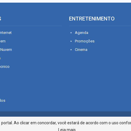
S
ENTRETENIMENTO
nternet
Agenda
gem
Promoções
 Nuvem
Cinema
n
écnico
dos
Infonet - Rua Monsenhor Silveira 2
ortal. Ao clicar em concordar, você estará de acordo com o uso confor
Leia mais