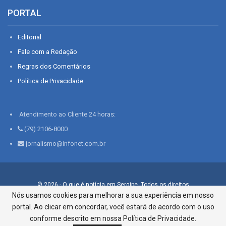
PORTAL
Editorial
Fale com a Redação
Regras dos Comentários
Política de Privacidade
Atendimento ao Cliente 24 horas:
(79) 2106-8000
jornalismo@infonet.com.br
© 2026 - O que é notícia em Sergipe. Todos os direitos
reservados.
Nós usamos cookies para melhorar a sua experiência em nosso
portal. Ao clicar em concordar, você estará de acordo com o uso
Infonet - Rua Monsenhor Silveira 276, Bairro São José |
Aracaju-SE, CEP 49015-030, Fone: 79.2106.8000 - CI Centro de
conforme descrito em nossa Política de Privacidade.
Informações LTDA