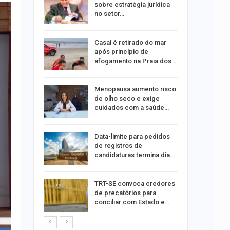
tir aos
sobre estratégia jurídica
no setor…
ação do
Casal é retirado do mar
dificulta
após princípio de
afogamento na Praia dos…
ida após
Menopausa aumento risco
ncionária
de olho seco e exige
cuidados com a saúde…
a Bruna
Data-limite para pedidos
o single
de registros de
candidaturas termina dia…
ar
TRT-SE convoca credores
acadas
de precatórios para
so
conciliar com Estado e…