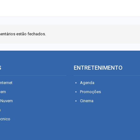
entários estão fechados.
S
ENTRETENIMENTO
nternet
Agenda
gem
Promoções
 Nuvem
Cinema
n
écnico