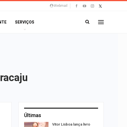
Webmail
NTE
SERVIÇOS
racaju
Últimas
 eclipses;
Vitor Lisboa lança livro