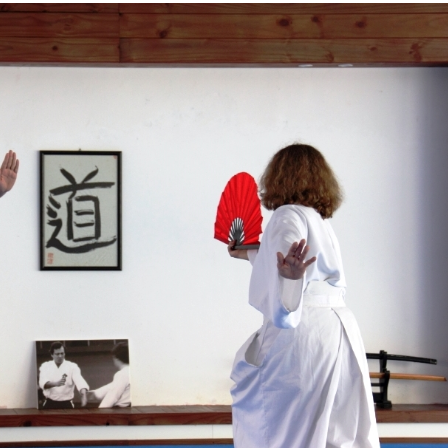
saiba como assis
fenômenos
Atraso na ampli
teste do pezinho 
diagnóstico da…
Jovem é apreend
se passar por fu
pública em…
Artista sergipan
Ribeiro lança nov
sobre o amor…
Suspeito de mat
companheira a f
em Gararu é pre