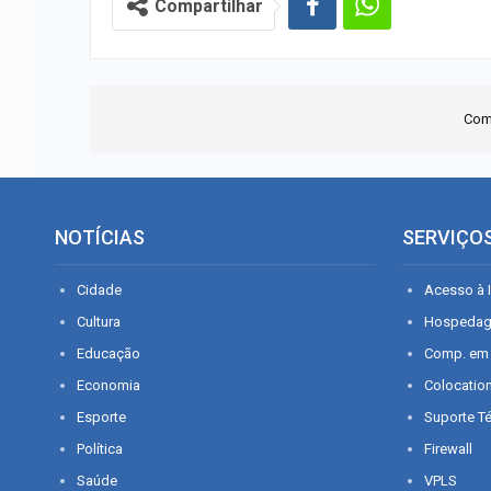
Compartilhar
Com
NOTÍCIAS
SERVIÇO
Cidade
Acesso à I
Cultura
Hospeda
Educação
Comp. em
Economia
Colocatio
Esporte
Suporte T
Política
Firewall
Saúde
VPLS