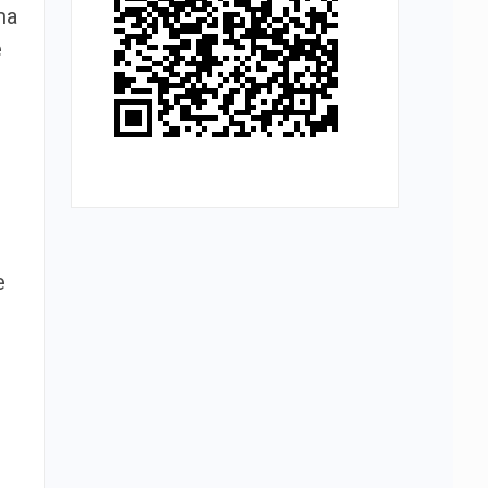
ma
e
e