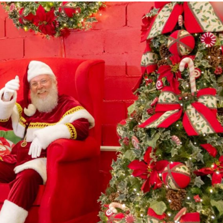
monitorar desin
e IA nas eleiçõe
Homem fica pres
ferragens após c
entre carro e ôn
Aracaju recebe
espetáculo da Pa
Canina no próxim
de…
Previsão do temp
céu claro com a
nuvens neste fi
Insaciável