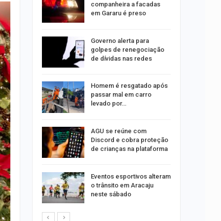
formação
companheira a facadas
s
em Gararu é preso
o às
Governo alerta para
olisão
golpes de renegociação
ibus em…
de dívidas nas redes
Homem é resgatado após
trulha
passar mal em carro
o dia 15
levado por…
AGU se reúne com
o indica
Discord e cobra proteção
lgumas
de crianças na plataforma
m de…
Eventos esportivos alteram
o trânsito em Aracaju
neste sábado