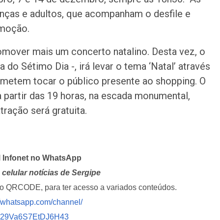
anças e adultos, que acompanham o desfile e
emoção.
omover mais um concerto natalino. Desta vez, o
a do Sétimo Dia -, irá levar o tema ‘Natal’ através
ometem tocar o público presente ao shopping. O
 a partir das 19 horas, na escada monumental,
tração será gratuita.
l Infonet no WhatsApp
celular notícias de Sergipe
i o QRCODE, para ter acesso a variados conteúdos.
//whatsapp.com/channel/
029Va6S7EtDJ6H43