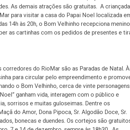
ades. As demais atrações são gratuitas. A criançada
Mar para visitar a casa do Papai Noel localizada e
 das 14h às 20h, o Bom Velhinho recepciona menin
er as cartinhas com os pedidos de presentes e tir
 corredores do RioMar são as Paradas de Natal. À
asinha para circular pelo empreendimento e promov
hando o Bom Velhinho, cerca de vinte personagens
Noel” ganham vida, interagem com o público e
ia, sorrisos e muitas guloseimas. Dentre os
açã do Amor, Dona Pipoca, Sr. Algodão Doce, Sr.
ados, bonecas e duendes. Os cortejos são gratuito
bro, 7 e 14 de dezembro, sempre às 18h30. As