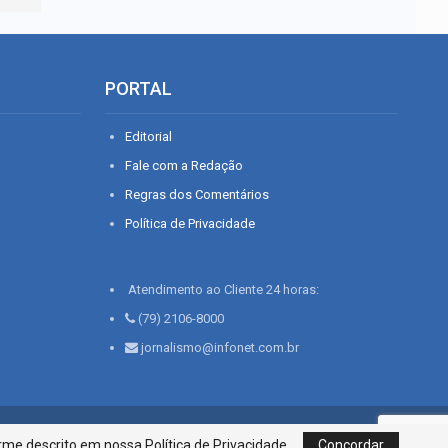
PORTAL
Editorial
Fale com a Redação
Regras dos Comentários
Política de Privacidade
Atendimento ao Cliente 24 horas:
(79) 2106-8000
jornalismo@infonet.com.br
76, Bairro São José | Aracaju-SE, CEP 49015-030, Fone: 79.2106.8000 - CI
me descrito em nossa Política de Privacidade.
Concordar