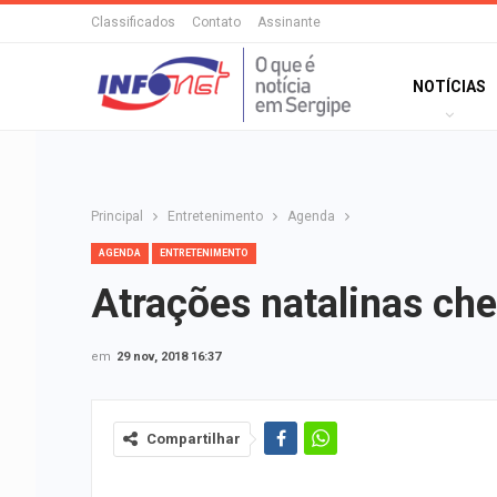
Classificados
Contato
Assinante
NOTÍCIAS
Principal
Entretenimento
Agenda
AGENDA
ENTRETENIMENTO
Atrações natalinas ch
em
29 nov, 2018 16:37
Compartilhar