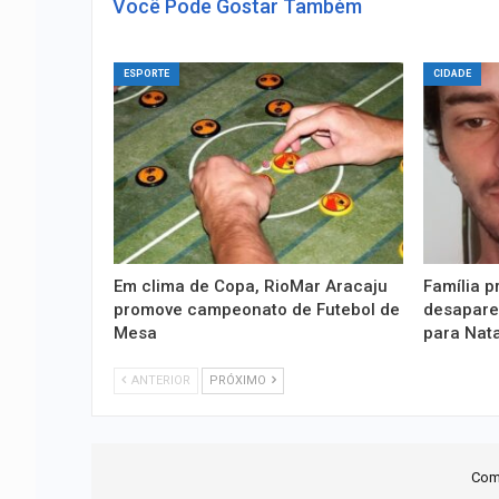
Você Pode Gostar Também
ESPORTE
CIDADE
Em clima de Copa, RioMar Aracaju
Família p
promove campeonato de Futebol de
desapare
Mesa
para Nata
ANTERIOR
PRÓXIMO
Com