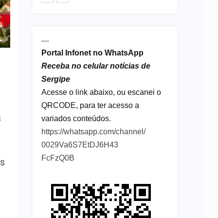
----
Portal Infonet no WhatsApp
Receba no celular notícias de
Sergipe
Acesse o link abaixo, ou escanei o
QRCODE, para ter acesso a
s
variados conteúdos.
https://whatsapp.com/channel/
0029Va6S7EtDJ6H43
FcFzQ0B
as