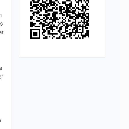
m
os
ar
s
er
s