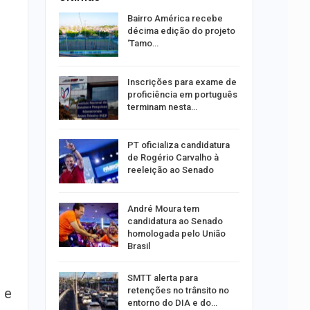
preende
Bairro América recebe
lo de
décima edição do projeto
mópolis
‘Tamo…
súbito e
Inscrições para exame de
ntra
proficiência em português
do…
terminam nesta…
ulgado o
PT oficializa candidatura
a
de Rogério Carvalho à
2º…
reeleição ao Senado
róleo em
André Moura tem
u 1,7% em
candidatura ao Senado
homologada pelo União
Brasil
ergipe
SMTT alerta para
as para
retenções no trânsito no
 e
entorno do DIA e do…