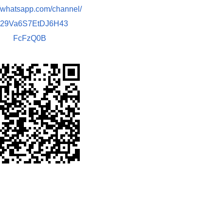
//whatsapp.com/channel/
029Va6S7EtDJ6H43
FcFzQ0B