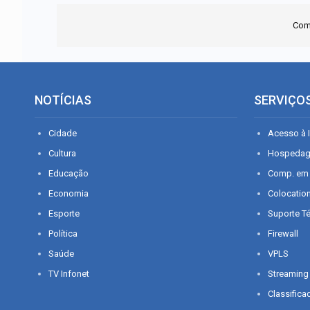
Com
NOTÍCIAS
SERVIÇO
Cidade
Acesso à I
Cultura
Hospeda
Educação
Comp. em
Economia
Colocatio
Esporte
Suporte T
Política
Firewall
Saúde
VPLS
TV Infonet
Streaming
Classifica