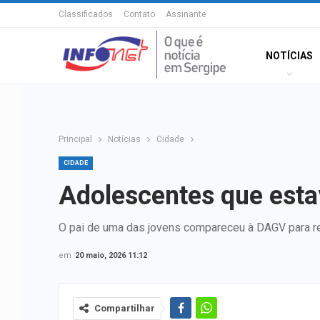
Classificados
Contato
Assinante
NOTÍCIAS
Principal
Notícias
Cidade
CIDADE
Adolescentes que est
O pai de uma das jovens compareceu à DAGV para re
em
20 maio, 2026 11:12
Compartilhar