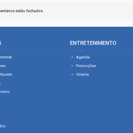
entários estão fechados.
S
ENTRETENIMENTO
nternet
Agenda
gem
Promoções
 Nuvem
Cinema
n
écnico
dos