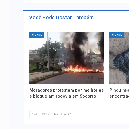
Você Pode Gostar Também
CIDADE
CIDADE
Moradores protestam por melhorias
Pinguim-
e bloqueiam rodovia em Socorro
encontra
ANTERIOR
PRÓXIMO