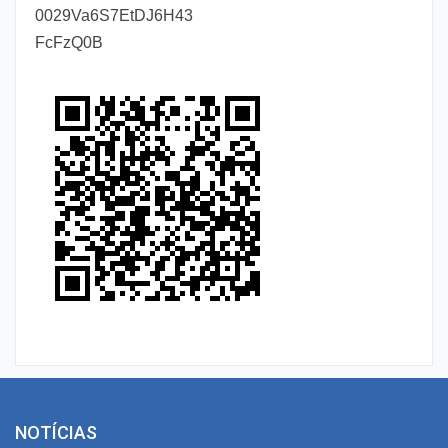
0029Va6S7EtDJ6H43
FcFzQ0B
NOTÍCIAS